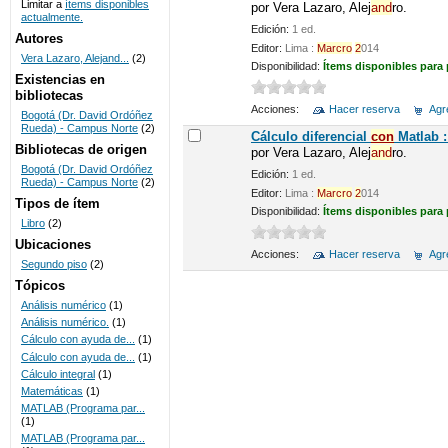
Limitar a
ítems disponibles
por
Vera Lazaro, Alej
and
ro.
actualmente.
UNICOC
Edición:
1 ed.
Autores
Editor:
Lima :
Marcro
2
014
Vera Lazaro, Alejand...
(2)
Disponibilidad:
Ítems disponibles para
Existencias en
bibliotecas
Acciones:
Hacer reserva
Agre
Bogotá (Dr. David Ordóñez
Rueda) - Campus Norte
(2)
Cálculo diferencial
con
Matlab :
Bibliotecas de origen
por
Vera Lazaro, Alej
and
ro.
Bogotá (Dr. David Ordóñez
Edición:
1 ed.
Rueda) - Campus Norte
(2)
Editor:
Lima :
Marcro
2
014
Tipos de ítem
Disponibilidad:
Ítems disponibles para
Libro
(2)
Ubicaciones
Acciones:
Hacer reserva
Agre
Segundo piso
(2)
Tópicos
Análisis numérico
(1)
Análisis numérico.
(1)
Cálculo con ayuda de...
(1)
Cálculo con ayuda de...
(1)
Cálculo integral
(1)
Matemáticas
(1)
MATLAB (Programa par...
(1)
MATLAB (Programa par...