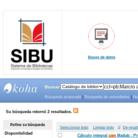
Bases de datos
Buscar
Búsqueda avanzada
|
Búsqueda de autoridades
|
Nu
SIBU -
SISTEMAS
Su búsqueda retornó 2 resultados.
DE
Refine su búsqueda
Seleccionar todo
Limpiar todo
De-resal
Disponibilidad
BIBLIOTECAS
Cálculo integral
con
Matlab : P