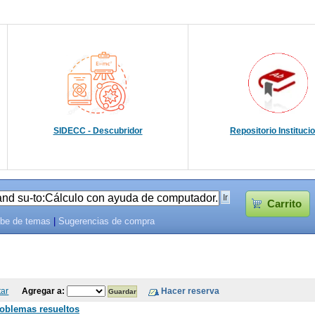
SIDECC - Descubridor
Repositorio Instituci
Carrito
be de temas
|
Sugerencias de compra
tar
Agregar a:
roblemas resueltos