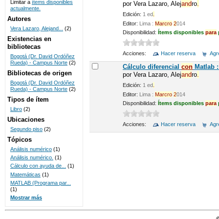
Limitar a
ítems disponibles
por
Vera Lazaro, Alej
and
ro
.
actualmente.
UNICOC
Edición:
1 ed
.
Autores
Editor:
Lima :
Marcro
2
014
Vera Lazaro, Alejand...
(2)
Disponibilidad:
Ítems disponibles
para
Existencias en
bibliotecas
Acciones:
Hacer reserva
Agre
Bogotá (Dr. David Ordóñez
Rueda) - Campus Norte
(2)
Cálculo diferencial
con
Matlab :
Bibliotecas de origen
por
Vera Lazaro, Alej
and
ro
.
Bogotá (Dr. David Ordóñez
Edición:
1 ed
.
Rueda) - Campus Norte
(2)
Editor:
Lima :
Marcro
2
014
Tipos de ítem
Disponibilidad:
Ítems disponibles
para
Libro
(2)
Ubicaciones
Acciones:
Hacer reserva
Agre
Segundo piso
(2)
Tópicos
Análisis numérico
(1)
Análisis numérico.
(1)
Cálculo con ayuda de...
(1)
Matemáticas
(1)
MATLAB (Programa par...
(1)
Mostrar más