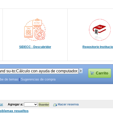
SIDECC - Descubridor
Repositorio Instituci
Carrito
be de temas
|
Sugerencias de compra
tar
Agregar a:
roblemas resueltos