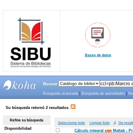
Bases de datos
Buscar
Búsqueda avanzada
|
Búsqueda de autoridades
|
Nu
SIBU -
SISTEMAS
Su búsqueda retornó 2 resultados.
DE
Refine su búsqueda
Seleccionar todo
Limpiar todo
De-resal
Disponibilidad
BIBLIOTECAS
Cálculo integral
con
Matlab : P