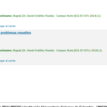
préstamo:
Bogotá (Dr
.
David Ordóñez Rueda) - Campus Norte [515
.
43 V37c
2
014] (1)
.
gar al carrito
 problemas resueltos
préstamo:
Bogotá (Dr
.
David Ordóñez Rueda) - Campus Norte [515
.
33 V37c1
2
014] (1)
.
gar al carrito