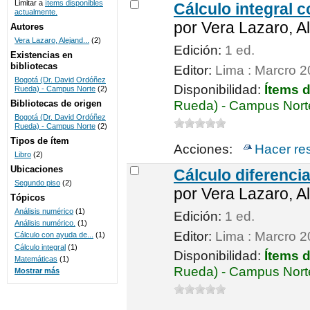
Limitar a
ítems disponibles
Cálculo integral 
actualmente.
UNICOC
por
Vera Lazaro, A
Autores
Vera Lazaro, Alejand...
(2)
Edición:
1 ed.
Existencias en
bibliotecas
Editor:
Lima : Marcro 
Bogotá (Dr. David Ordóñez
Disponibilidad:
Ítems 
Rueda) - Campus Norte
(2)
Bibliotecas de origen
Rueda) - Campus Norte
Bogotá (Dr. David Ordóñez
Rueda) - Campus Norte
(2)
Tipos de ítem
Acciones:
Hacer re
Libro
(2)
Ubicaciones
Cálculo diferenci
Segundo piso
(2)
por
Vera Lazaro, A
Tópicos
Análisis numérico
(1)
Edición:
1 ed.
Análisis numérico.
(1)
Editor:
Lima : Marcro 
Cálculo con ayuda de...
(1)
Cálculo integral
(1)
Disponibilidad:
Ítems 
Matemáticas
(1)
Rueda) - Campus Norte
Mostrar más