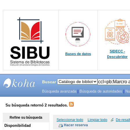
SIDECC -
Bases de datos
Descubridor
Buscar
Búsqueda avanzada
|
Búsqueda de autoridades
|
Nu
SIBU -
SISTEMAS
Su búsqueda retornó 2 resultados.
DE
Refine su búsqueda
Seleccionar todo
Limpiar todo
De-resal
Disponibilidad
BIBLIOTECAS