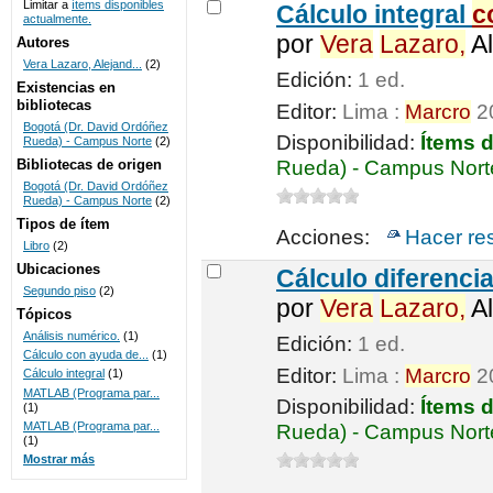
Limitar a
ítems disponibles
Cálculo integral
c
actualmente.
UNICOC
por
Vera
Lazaro,
Al
Autores
Vera Lazaro, Alejand...
(2)
Edición:
1 ed.
Existencias en
bibliotecas
Editor:
Lima :
Marcro
2
Bogotá (Dr. David Ordóñez
Disponibilidad:
Ítems 
Rueda) - Campus Norte
(2)
Bibliotecas de origen
Rueda) - Campus Norte
Bogotá (Dr. David Ordóñez
Rueda) - Campus Norte
(2)
Tipos de ítem
Acciones:
Hacer re
Libro
(2)
Ubicaciones
Cálculo diferenci
Segundo piso
(2)
por
Vera
Lazaro,
Al
Tópicos
Análisis numérico.
(1)
Edición:
1 ed.
Cálculo con ayuda de...
(1)
Editor:
Lima :
Marcro
2
Cálculo integral
(1)
MATLAB (Programa par...
Disponibilidad:
Ítems 
(1)
MATLAB (Programa par...
Rueda) - Campus Norte
(1)
Mostrar más