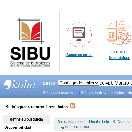
SIDECC -
Bases de datos
Descubridor
Buscar
Búsqueda avanzada
|
Búsqueda de autoridades
|
Nu
SIBU -
SISTEMAS
Su búsqueda retornó 2 resultados.
DE
Refine su búsqueda
Seleccionar todo
Limpiar todo
De-resal
Disponibilidad
BIBLIOTECAS