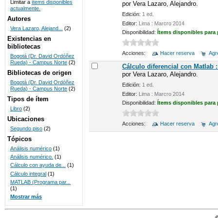
Limitar a
ítems disponibles
por
Vera Lazaro, Alejandro.
actualmente.
UNICOC
Edición:
1 ed.
Autores
Editor:
Lima : Marcro 2014
Vera Lazaro, Alejand...
(2)
Disponibilidad:
Ítems disponibles para
Existencias en
bibliotecas
Acciones:
Hacer reserva
Agre
Bogotá (Dr. David Ordóñez
Rueda) - Campus Norte
(2)
Cálculo diferencial con Matlab 
Bibliotecas de origen
por
Vera Lazaro, Alejandro.
Bogotá (Dr. David Ordóñez
Edición:
1 ed.
Rueda) - Campus Norte
(2)
Editor:
Lima : Marcro 2014
Tipos de ítem
Disponibilidad:
Ítems disponibles para
Libro
(2)
Ubicaciones
Acciones:
Hacer reserva
Agre
Segundo piso
(2)
Tópicos
Análisis numérico
(1)
Análisis numérico.
(1)
Cálculo con ayuda de...
(1)
Cálculo integral
(1)
MATLAB (Programa par...
(1)
Mostrar más