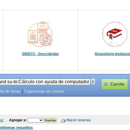
SIDECC - Descubridor
Repositorio Instituci
Carrito
be de temas
|
Sugerencias de compra
tar
Agregar a:
roblemas resueltos