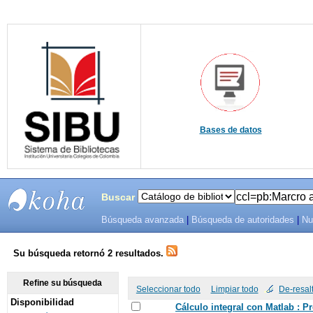
Bases de datos
Buscar
Búsqueda avanzada
|
Búsqueda de autoridades
|
Nu
SIBU -
SISTEMAS
Su búsqueda retornó 2 resultados.
DE
Refine su búsqueda
Seleccionar todo
Limpiar todo
De-resal
Disponibilidad
BIBLIOTECAS
Cálculo integral con Matlab : P