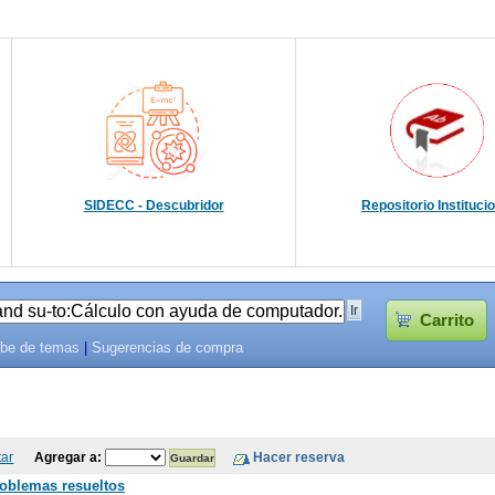
SIDECC - Descubridor
Repositorio Instituci
Carrito
be de temas
|
Sugerencias de compra
tar
Agregar a:
roblemas resueltos