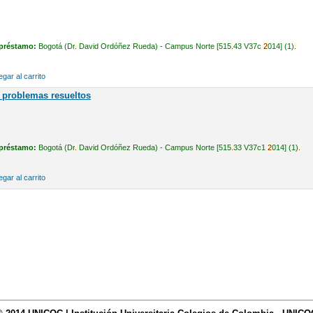
préstamo:
Bogotá (Dr
.
David Ordóñez Rueda) - Campus Norte [515
.
43 V37c
2
014] (1)
.
gar al carrito
 problemas resueltos
préstamo:
Bogotá (Dr
.
David Ordóñez Rueda) - Campus Norte [515
.
33 V37c1
2
014] (1)
.
gar al carrito