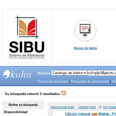
Bases de datos
Buscar
Búsqueda avanzada
|
Búsqueda de autoridades
|
Nu
SIBU -
SISTEMAS
Su búsqueda retornó 2 resultados.
DE
Refine su búsqueda
Seleccionar todo
Limpiar todo
De-resal
Disponibilidad
BIBLIOTECAS
Cálculo integral
con
Matlab : P