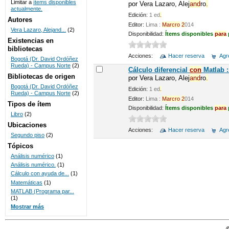
Limitar a
ítems disponibles
por
Vera Lazaro, Alej
and
ro
.
actualmente.
UNICOC
Edición:
1 ed
.
Autores
Editor:
Lima :
Marcro
2
014
Vera Lazaro, Alejand...
(2)
Disponibilidad:
Ítems disponibles
para
Existencias en
bibliotecas
Acciones:
Hacer reserva
Agre
Bogotá (Dr. David Ordóñez
Rueda) - Campus Norte
(2)
Cálculo diferencial
con
Matlab :
Bibliotecas de origen
por
Vera Lazaro, Alej
and
ro
.
Bogotá (Dr. David Ordóñez
Edición:
1 ed
.
Rueda) - Campus Norte
(2)
Editor:
Lima :
Marcro
2
014
Tipos de ítem
Disponibilidad:
Ítems disponibles
para
Libro
(2)
Ubicaciones
Acciones:
Hacer reserva
Agre
Segundo piso
(2)
Tópicos
Análisis numérico
(1)
Análisis numérico.
(1)
Cálculo con ayuda de...
(1)
Matemáticas
(1)
MATLAB (Programa par...
(1)
Mostrar más