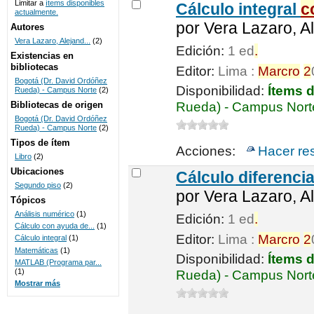
Limitar a
ítems disponibles
Cálculo integral
c
actualmente.
UNICOC
por
Vera Lazaro, Al
Autores
Vera Lazaro, Alejand...
(2)
Edición:
1 ed
.
Existencias en
bibliotecas
Editor:
Lima :
Marcro
2
Bogotá (Dr. David Ordóñez
Disponibilidad:
Ítems 
Rueda) - Campus Norte
(2)
Bibliotecas de origen
Rueda) - Campus Nort
Bogotá (Dr. David Ordóñez
Rueda) - Campus Norte
(2)
Tipos de ítem
Acciones:
Hacer re
Libro
(2)
Ubicaciones
Cálculo diferenci
Segundo piso
(2)
por
Vera Lazaro, Al
Tópicos
Análisis numérico
(1)
Edición:
1 ed
.
Cálculo con ayuda de...
(1)
Editor:
Lima :
Marcro
2
Cálculo integral
(1)
Matemáticas
(1)
Disponibilidad:
Ítems 
MATLAB (Programa par...
(1)
Rueda) - Campus Nort
Mostrar más