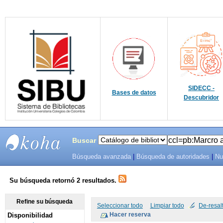
SIDECC -
Bases de datos
Descubridor
Buscar
Búsqueda avanzada
|
Búsqueda de autoridades
|
Nu
SIBU -
SISTEMAS
Su búsqueda retornó 2 resultados.
DE
Refine su búsqueda
Seleccionar todo
Limpiar todo
De-resal
Disponibilidad
BIBLIOTECAS