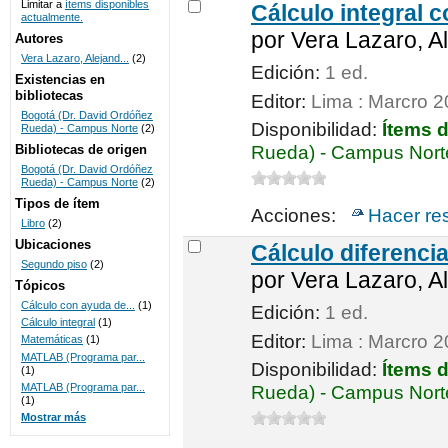
Limitar a
ítems disponibles
Cálculo integral 
actualmente.
UNICOC
por
Vera Lazaro, A
Autores
Vera Lazaro, Alejand...
(2)
Edición:
1 ed.
Existencias en
bibliotecas
Editor:
Lima : Marcro 
Bogotá (Dr. David Ordóñez
Disponibilidad:
Ítems 
Rueda) - Campus Norte
(2)
Bibliotecas de origen
Rueda) - Campus Norte
Bogotá (Dr. David Ordóñez
Rueda) - Campus Norte
(2)
Tipos de ítem
Acciones:
Hacer re
Libro
(2)
Ubicaciones
Cálculo diferenci
Segundo piso
(2)
por
Vera Lazaro, A
Tópicos
Cálculo con ayuda de...
(1)
Edición:
1 ed.
Cálculo integral
(1)
Editor:
Lima : Marcro 
Matemáticas
(1)
MATLAB (Programa par...
Disponibilidad:
Ítems 
(1)
MATLAB (Programa par...
Rueda) - Campus Norte
(1)
Mostrar más