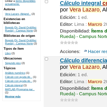
Limitar a
ítems disponibles
Cálculo integral
c
actualmente.
UNICOC
por
Vera
Lazaro,
Al
Autores
Vera Lazaro, Alejand...
(2)
Edición:
1 ed.
Existencias en
bibliotecas
Editor:
Lima :
Marcro
2
Bogotá (Dr. David Ordóñez
Disponibilidad:
Ítems 
Rueda) - Campus Norte
(2)
Bibliotecas de origen
Rueda) - Campus Norte
Bogotá (Dr. David Ordóñez
Rueda) - Campus Norte
(2)
Tipos de ítem
Acciones:
Hacer re
Libro
(2)
Ubicaciones
Cálculo diferenci
Segundo piso
(2)
por
Vera
Lazaro,
Al
Tópicos
Análisis numérico
(1)
Edición:
1 ed.
Cálculo con ayuda de...
(1)
Editor:
Lima :
Marcro
2
Cálculo con ayuda de...
(1)
Cálculo integral
(1)
Disponibilidad:
Ítems 
MATLAB (Programa par...
(1)
Rueda) - Campus Norte
Mostrar más