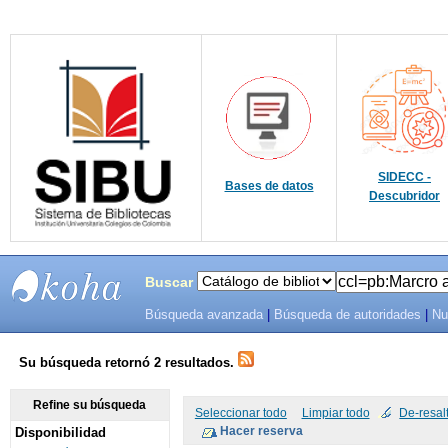
SIDECC -
Bases de datos
Descubridor
Buscar
Búsqueda avanzada
|
Búsqueda de autoridades
|
Nu
SIBU -
SISTEMAS
Su búsqueda retornó 2 resultados.
DE
Refine su búsqueda
Seleccionar todo
Limpiar todo
De-resal
Disponibilidad
BIBLIOTECAS