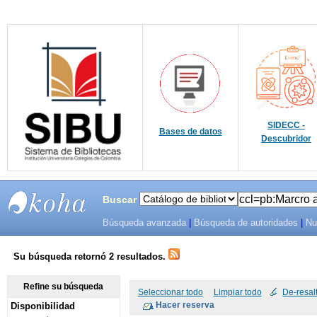
SIDECC -
Bases de datos
Descubridor
Buscar
Búsqueda avanzada
|
Búsqueda de autoridades
|
Nu
SIBU -
SISTEMAS
Su búsqueda retornó 2 resultados.
DE
Refine su búsqueda
Seleccionar todo
Limpiar todo
De-resal
Disponibilidad
BIBLIOTECAS