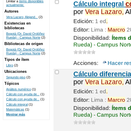
Limitar a
ítems disponibles
Cálculo integral
c
actualmente.
UNICOC
por
Vera
Lazaro,
Al
Autores
Vera Lazaro, Alejand...
(2)
Edición:
1 ed
.
Existencias en
bibliotecas
Editor:
Lima :
Marcro
2
Bogotá (Dr. David Ordóñez
Disponibilidad:
Ítems 
Rueda) - Campus Norte
(2)
Bibliotecas de origen
Rueda) - Campus Nort
Bogotá (Dr. David Ordóñez
Rueda) - Campus Norte
(2)
Tipos de ítem
Acciones:
Hacer re
Libro
(2)
Ubicaciones
Cálculo diferenci
Segundo piso
(2)
por
Vera
Lazaro,
Al
Tópicos
Análisis numérico
(1)
Edición:
1 ed
.
Cálculo con ayuda de...
(1)
Editor:
Lima :
Marcro
2
Cálculo con ayuda de...
(1)
Cálculo integral
(1)
Disponibilidad:
Ítems 
Matemáticas
(1)
Rueda) - Campus Nort
Mostrar más