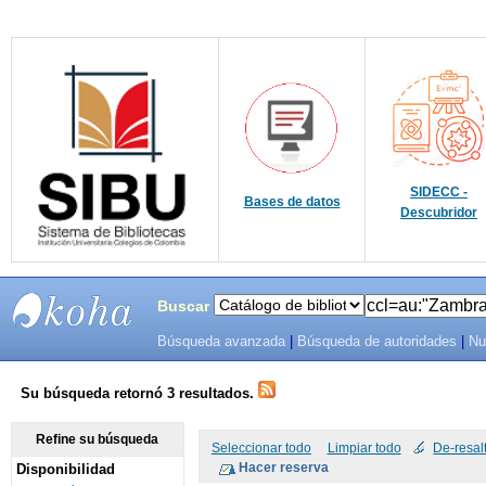
SIDECC -
Bases de datos
Descubridor
Buscar
Búsqueda avanzada
|
Búsqueda de autoridades
|
Nu
SIBU -
SISTEMAS
Su búsqueda retornó 3 resultados.
DE
Refine su búsqueda
Seleccionar todo
Limpiar todo
De-resal
Disponibilidad
BIBLIOTECAS