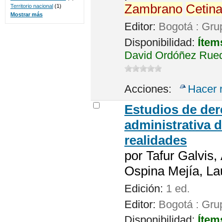
Zambrano
Cetina
Territorio nacional
(1)
Mostrar más
Editor:
Bogotá : Gru
Disponibilidad:
Ítem
David Ordóñez Rued
Acciones:
Hacer 
Estudios de der
administrativa 
realidades
por
Tafur Galvis,
Ospina Mejía, La
Edición:
1 ed.
Editor:
Bogotá : Gru
Disponibilidad:
Ítem