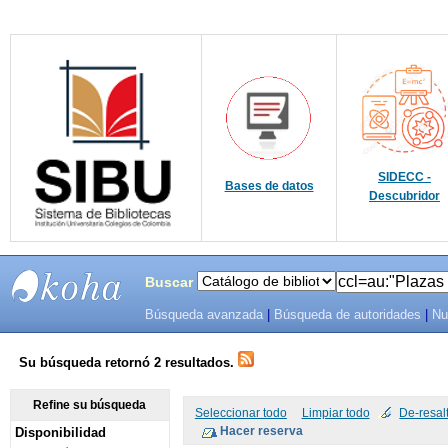
SIDECC -
Bases de datos
Descubridor
Buscar
Búsqueda avanzada
|
Búsqueda de autoridades
|
Nu
SIBU -
SISTEMAS
Su búsqueda retornó 2 resultados.
DE
Refine su búsqueda
Seleccionar todo
Limpiar todo
De-resal
Disponibilidad
BIBLIOTECAS