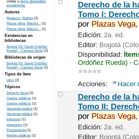
Limitar a
ítems disponibles
Derecho de la h
actualmente.
UNICOC
Autores
Tomo I: Derecho
Amatucci, Andrea
(2)
por
Plazas
Vega,
Plazas Vega, Maurici...
(1)
Plazas Vega, Maurici...
(1)
Edición:
2a. ed.
Existencias en
bibliotecas
Editor:
Bogotá (Colom
Bogotá (Dr. David Ordóñez
Rueda) - Campus Norte
(2)
Disponibilidad:
Ítem
Bibliotecas de origen
Ordóñez Rueda) - C
Bogotá (Dr. David Ordóñez
Rueda) - Campus Norte
(2)
Tipos de ítem
Libro
(2)
Acciones:
Hacer 
Tópicos
Derecho fiscal
(2)
Derecho de la h
Gastos publicos
(1)
Gastos públicos
(1)
Tomo II: Derecho
Hacienda publica
(1)
por
Plazas
Vega,
Hacienda pública
(1)
Impuesto
(1)
Impuestos
(1)
Edición:
2a. ed.
Presupuesto
(1)
Editor:
Bogotá (Colom
Rentas públicas
(1)