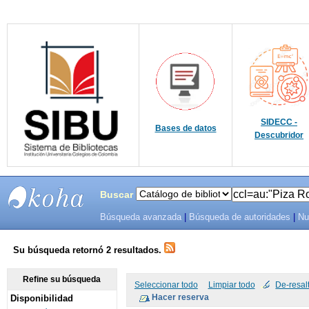
SIDECC -
Bases de datos
Descubridor
Buscar
Búsqueda avanzada
|
Búsqueda de autoridades
|
Nu
SIBU -
SISTEMAS
Su búsqueda retornó 2 resultados.
DE
Refine su búsqueda
Seleccionar todo
Limpiar todo
De-resal
Disponibilidad
BIBLIOTECAS