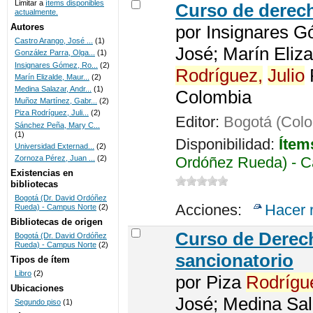
Limitar a
ítems disponibles
Curso de dere
actualmente.
UNICOC
Autores
por
Insignares G
Castro Arango, José ...
(1)
José; Marín Eliza
González Parra, Olga...
(1)
Insignares Gómez, Ro...
(2)
Rodríguez,
Julio
R
Marín Elizalde, Maur...
(2)
Medina Salazar, Andr...
(1)
Colombia
Muñoz Martínez, Gabr...
(2)
Piza Rodríguez, Juli...
(2)
Editor:
Bogotá (Colo
Sánchez Peña, Mary C...
(1)
Disponibilidad:
Ítem
Universidad Externad...
(2)
Ordóñez Rueda) - C
Zornoza Pérez, Juan ...
(2)
Existencias en
bibliotecas
Bogotá (Dr. David Ordóñez
Acciones:
Hacer 
Rueda) - Campus Norte
(2)
Bibliotecas de origen
Curso de Dere
Bogotá (Dr. David Ordóñez
Rueda) - Campus Norte
(2)
sancionatorio
Tipos de ítem
Libro
(2)
por
Piza
Rodrígu
Ubicaciones
José; Medina Sal
Segundo piso
(1)