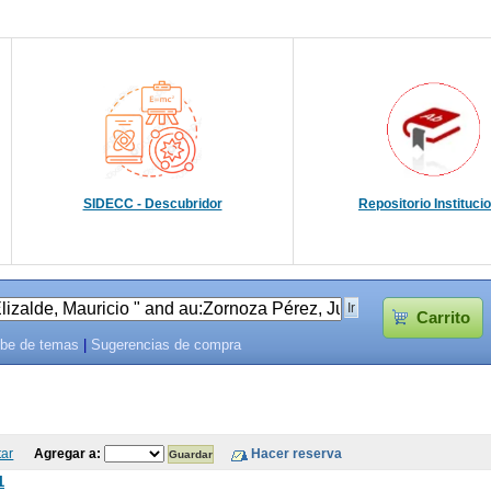
SIDECC - Descubridor
Repositorio Instituci
Carrito
be de temas
|
Sugerencias de compra
tar
Agregar a:
1