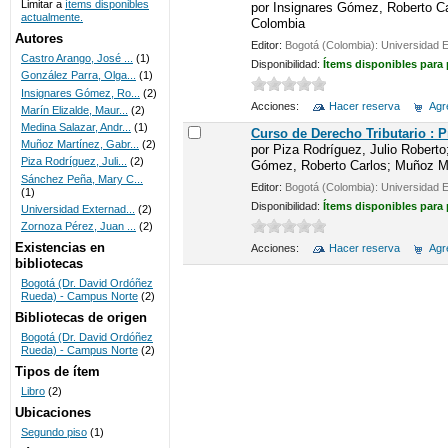
Limitar a
ítems disponibles
por
Insignares Gómez, Roberto Car
actualmente.
Colombia
UNICOC
Autores
Editor:
Bogotá (Colombia): Universidad 
Castro Arango, José ...
(1)
Disponibilidad:
Ítems disponibles para
González Parra, Olga...
(1)
Insignares Gómez, Ro...
(2)
Acciones:
Hacer reserva
Agre
Marín Elizalde, Maur...
(2)
Medina Salazar, Andr...
(1)
Curso de Derecho Tributario : 
Muñoz Martínez, Gabr...
(2)
por
Piza Rodríguez, Julio Roberto
Piza Rodríguez, Juli...
(2)
Gómez, Roberto Carlos; Muñoz Mar
Sánchez Peña, Mary C...
Editor:
Bogotá (Colombia): Universidad 
(1)
Disponibilidad:
Ítems disponibles para
Universidad Externad...
(2)
Zornoza Pérez, Juan ...
(2)
Existencias en
Acciones:
Hacer reserva
Agre
bibliotecas
Bogotá (Dr. David Ordóñez
Rueda) - Campus Norte
(2)
Bibliotecas de origen
Bogotá (Dr. David Ordóñez
Rueda) - Campus Norte
(2)
Tipos de ítem
Libro
(2)
Ubicaciones
Segundo piso
(1)