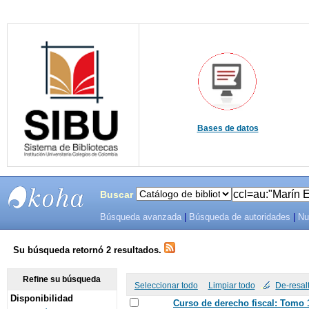
Bases de datos
Buscar
Búsqueda avanzada
|
Búsqueda de autoridades
|
Nu
SIBU -
SISTEMAS
Su búsqueda retornó 2 resultados.
DE
Refine su búsqueda
Seleccionar todo
Limpiar todo
De-resal
Disponibilidad
BIBLIOTECAS
Curso de derecho fiscal: Tomo 