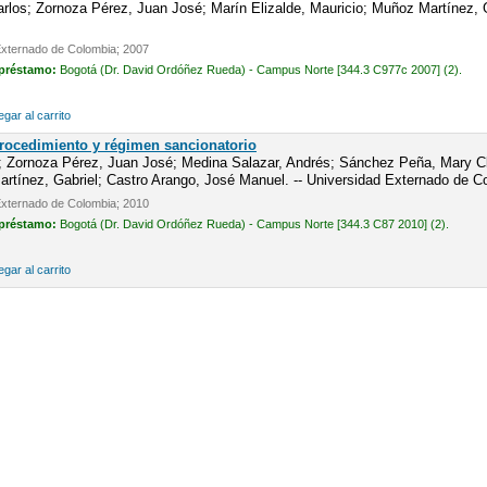
los; Zornoza Pérez, Juan José; Marín Elizalde, Mauricio; Muñoz Martínez, Ga
Externado de Colombia; 2007
 préstamo:
Bogotá (Dr. David Ordóñez Rueda) - Campus Norte [344.3 C977c 2007] (2).
gar al carrito
Procedimiento y régimen sancionatorio
; Zornoza Pérez, Juan José; Medina Salazar, Andrés; Sánchez Peña, Mary Cla
tínez, Gabriel; Castro Arango, José Manuel. -- Universidad Externado de C
Externado de Colombia; 2010
 préstamo:
Bogotá (Dr. David Ordóñez Rueda) - Campus Norte [344.3 C87 2010] (2).
gar al carrito