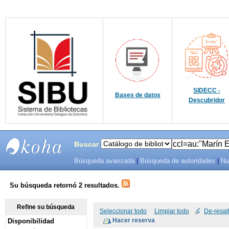
SIDECC -
Bases de datos
Descubridor
Buscar
Búsqueda avanzada
|
Búsqueda de autoridades
|
Nu
SIBU -
SISTEMAS
Su búsqueda retornó 2 resultados.
DE
Refine su búsqueda
Seleccionar todo
Limpiar todo
De-resal
Disponibilidad
BIBLIOTECAS