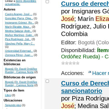
Limitar a
ítems disponibles
Curso de derech
actualmente.
UNICOC
Autores
por
Insignares G
Castro Arango, José ...
(1)
José
; Marín
Eliza
González Parra, Olga...
(1)
Insignares Gómez, Ro...
(2)
Rodríguez, Julio
Marín Elizalde, Maur...
(2)
Medina Salazar, Andr...
(1)
Colombia
Muñoz Martínez, Gabr...
(2)
Piza Rodríguez, Juli...
(2)
Editor:
Bogotá (Colo
Sánchez Peña, Mary C...
(1)
Disponibilidad:
Ítem
Universidad Externad...
(2)
Ordóñez Rueda) - C
Zornoza Pérez, Juan ...
(2)
Existencias en
bibliotecas
Bogotá (Dr. David Ordóñez
Acciones:
Hacer 
Rueda) - Campus Norte
(2)
Bibliotecas de origen
Curso de Derech
Bogotá (Dr. David Ordóñez
Rueda) - Campus Norte
(2)
sancionatorio
Tipos de ítem
Libro
(2)
por
Piza Rodrígu
Ubicaciones
José
; Medina Sa
Segundo piso
(1)