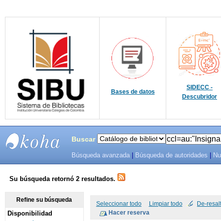
SIDECC -
Bases de datos
Descubridor
Buscar
Búsqueda avanzada
|
Búsqueda de autoridades
|
Nu
SIBU -
SISTEMAS
Su búsqueda retornó 2 resultados.
DE
Refine su búsqueda
Seleccionar todo
Limpiar todo
De-resal
Disponibilidad
BIBLIOTECAS