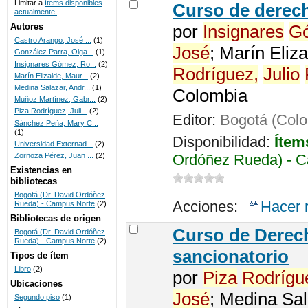
Limitar a
ítems disponibles
Curso de dere
actualmente.
UNICOC
Autores
por
Insignares
G
Castro Arango, José ...
(1)
José
; Marín Eliz
González Parra, Olga...
(1)
Insignares Gómez, Ro...
(2)
Rodríguez,
Julio
Marín Elizalde, Maur...
(2)
Medina Salazar, Andr...
(1)
Colombia
Muñoz Martínez, Gabr...
(2)
Piza Rodríguez, Juli...
(2)
Editor:
Bogotá (Colo
Sánchez Peña, Mary C...
(1)
Disponibilidad:
Ítem
Universidad Externad...
(2)
Ordóñez Rueda) - C
Zornoza Pérez, Juan ...
(2)
Existencias en
bibliotecas
Bogotá (Dr. David Ordóñez
Acciones:
Hacer 
Rueda) - Campus Norte
(2)
Bibliotecas de origen
Curso de Derech
Bogotá (Dr. David Ordóñez
Rueda) - Campus Norte
(2)
sancionatorio
Tipos de ítem
Libro
(2)
por
Piza
Rodrígu
Ubicaciones
José
; Medina Sa
Segundo piso
(1)