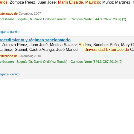
arlos
; Zornoza Pérez, Juan José;
Marín
Elizal
de
,
Mauricio
; Muñoz Martínez, 
xternado
de
Colombia; 2007
 préstamo:
Bogotá (Dr. David Ordóñez Rueda) - Campus Norte [344.3 C977c 2007] (2).
gar al carrito
 Procedimiento y régimen sancionatorio
; Zornoza Pérez, Juan José; Medina Salazar,
And
rés; Sánchez Peña, Mary Cl
rtínez, Gabriel; Castro Arango, José Manuel. --
Universidad
Externado
de
Co
xternado
de
Colombia; 2010
 préstamo:
Bogotá (Dr. David Ordóñez Rueda) - Campus Norte [344.3 C87 2010] (2).
gar al carrito