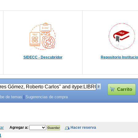
SIDECC - Descubridor
Repositorio Instituci
Carrito
be de temas
|
Sugerencias de compra
tar
Agregar a:
1