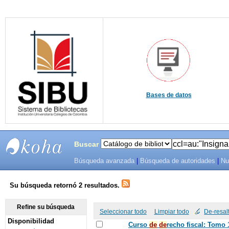
Bases de datos
Buscar
Búsqueda avanzada
|
Búsqueda de autoridades
|
Nu
SIBU -
SISTEMAS
Su búsqueda retornó 2 resultados.
DE
Refine su búsqueda
Seleccionar todo
Limpiar todo
De-resal
Disponibilidad
BIBLIOTECAS
Curso
de
de
recho fiscal: Tomo 