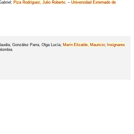
Gabriel;
Piza
Rodríguez,
Julio
Roberto
. --
Universidad
Externado
de
audia; González Parra, Olga Lucía;
Marín
Elizal
de
,
Mauricio
;
Insignares
lombia