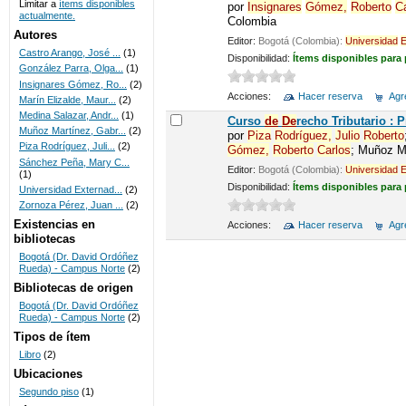
Limitar a
ítems disponibles
por
Insignares
Gómez,
Roberto
C
actualmente.
Colombia
UNICOC
Autores
Editor:
Bogotá (Colombia):
Universidad
E
Castro Arango, José ...
(1)
Disponibilidad:
Ítems disponibles para
González Parra, Olga...
(1)
Insignares Gómez, Ro...
(2)
Acciones:
Hacer reserva
Agre
Marín Elizalde, Maur...
(2)
Medina Salazar, Andr...
(1)
Curso
de
De
recho Tributario :
Muñoz Martínez, Gabr...
(2)
por
Piza
Rodríguez,
Julio
Roberto
Piza Rodríguez, Juli...
(2)
Gómez,
Roberto
Carlos
; Muñoz Ma
Sánchez Peña, Mary C...
Editor:
Bogotá (Colombia):
Universidad
E
(1)
Disponibilidad:
Ítems disponibles para
Universidad Externad...
(2)
Zornoza Pérez, Juan ...
(2)
Existencias en
Acciones:
Hacer reserva
Agre
bibliotecas
Bogotá (Dr. David Ordóñez
Rueda) - Campus Norte
(2)
Bibliotecas de origen
Bogotá (Dr. David Ordóñez
Rueda) - Campus Norte
(2)
Tipos de ítem
Libro
(2)
Ubicaciones
Segundo piso
(1)