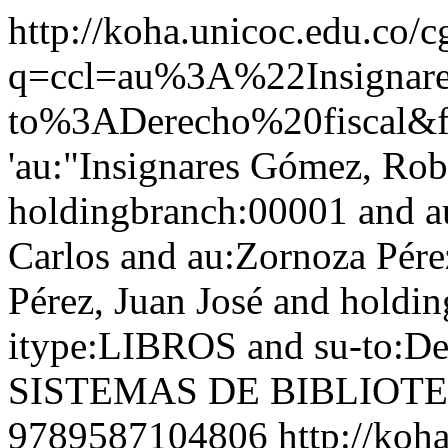
http://koha.unicoc.edu.co/c
q=ccl=au%3A%22Insign
to%3ADerecho%20fiscal&f
'au:"Insignares Gómez, Rob
holdingbranch:00001 and a
Carlos and au:Zornoza Pére
Pérez, Juan José and holdi
itype:LIBROS and su-to:Der
SISTEMAS DE BIBLIOT
9789587104806
http://koh