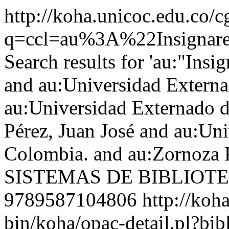
http://koha.unicoc.edu.co/c
q=ccl=au%3A%22Insign
Search results for 'au:"Ins
and au:Universidad Extern
au:Universidad Externado 
Pérez, Juan José and au:Un
Colombia. and au:Zornoza Pé
SISTEMAS DE BIBLIOT
9789587104806
http://koh
bin/koha/opac-detail.pl?b