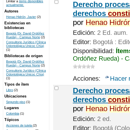
Limitar a
ítems disponibles
Derecho procesa
actualmente.
UNICOC
Autores
derechos
const
Henao Hidrón, Javier
(2)
por
Henao
Hidró
Existencias en
bibliotecas
Edición:
2 Ed. aum.
Bogotá (Dr. David Ordóñez
Rueda) - Campus Norte
(2)
Editor:
Bogotá : Edit
Consultorio Jurídico (Clínica
Odontológica Unicoc Chía)
Disponibilidad:
Ítem
(1)
Bibliotecas de origen
Ordóñez Rueda) - C
Bogotá (Dr. David Ordóñez
Rueda) - Campus Norte
(2)
Consultorio Jurídico (Clínica
Odontológica Unicoc Chía)
Acciones:
Hacer 
(1)
Tipos de ítem
Derecho procesa
Libro
(2)
Ubicaciones
derechos
const
Segundo piso
(1)
por
Henao
Hidró
Lugares
Colombia
(1)
Edición:
2 ed.
Tópicos
Acciones de tutela
(2)
Editor:
Bogotá (Colom