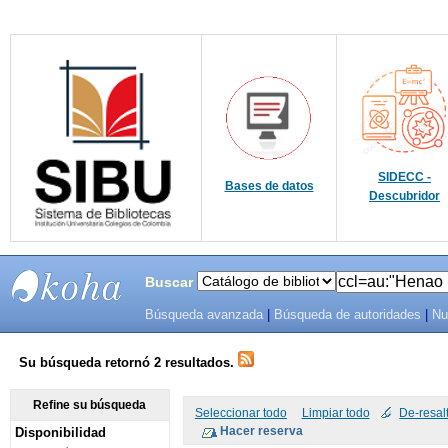
SIDECC -
Bases de datos
Descubridor
Buscar
Búsqueda avanzada
|
Búsqueda de autoridades
|
Nu
SIBU -
SISTEMAS
Su búsqueda retornó 2 resultados.
DE
Refine su búsqueda
Seleccionar todo
Limpiar todo
De-resal
Disponibilidad
BIBLIOTECAS