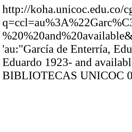
http://koha.unicoc.edu.co/c
q=ccl=au%3A%22Garc%
%20%20and%20available&
'au:"García de Enterría, Ed
Eduardo 1923- and availa
BIBLIOTECAS UNICOC