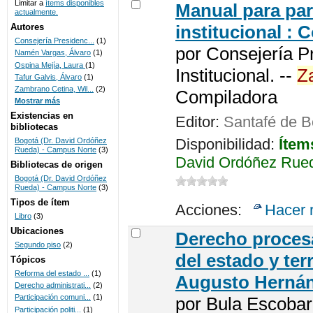
Limitar a
ítems disponibles
Manual para part
actualmente.
UNICOC
Autores
institucional :
Consejería Presidenc...
(1)
por
Consejería Pr
Namén Vargas, Álvaro
(1)
Ospina Mejía, Laura
(1)
Institucional. --
Z
Tafur Galvis, Álvaro
(1)
Zambrano Cetina, Wil...
(2)
Compiladora
Mostrar más
Existencias en
Editor:
Santafé de B
bibliotecas
Disponibilidad:
Ítem
Bogotá (Dr. David Ordóñez
Rueda) - Campus Norte
(3)
David Ordóñez Rued
Bibliotecas de origen
Bogotá (Dr. David Ordóñez
Rueda) - Campus Norte
(3)
Tipos de ítem
Acciones:
Hacer 
Libro
(3)
Ubicaciones
Derecho procesa
Segundo piso
(2)
del estado y ter
Tópicos
Reforma del estado ...
(1)
Augusto Hernán
Derecho administrati...
(2)
Participación comuni...
(1)
por
Bula Escobar
Participación politi...
(1)