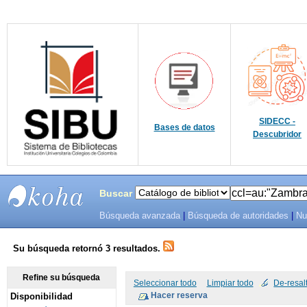
SIDECC -
Bases de datos
Descubridor
Buscar
Búsqueda avanzada
|
Búsqueda de autoridades
|
Nu
SIBU -
SISTEMAS
Su búsqueda retornó 3 resultados.
DE
Refine su búsqueda
Seleccionar todo
Limpiar todo
De-resal
Disponibilidad
BIBLIOTECAS