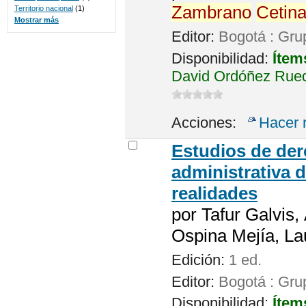
Zambrano
Cetina
Territorio nacional
(1)
Mostrar más
Editor:
Bogotá : Gru
Disponibilidad:
Ítem
David Ordóñez Rued
Acciones:
Hacer 
Estudios de der
administrativa 
realidades
por
Tafur Galvis,
Ospina Mejía, La
Edición:
1 ed.
Editor:
Bogotá : Gru
Disponibilidad:
Ítem