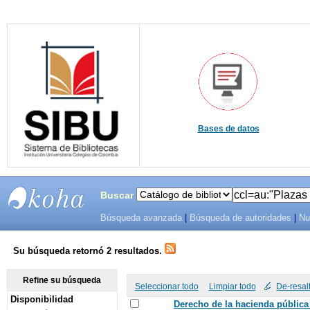
Bases de datos
Buscar
Búsqueda avanzada
|
Búsqueda de autoridades
|
Nu
SIBU -
SISTEMAS
Su búsqueda retornó 2 resultados.
DE
Refine su búsqueda
Seleccionar todo
Limpiar todo
De-resal
Disponibilidad
BIBLIOTECAS
Derecho de la hacienda pública 