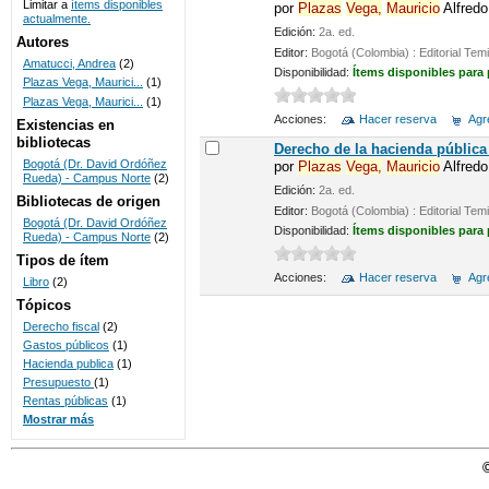
Limitar a
ítems disponibles
por
Plazas
Vega,
Mauricio
Alfredo
actualmente.
UNICOC
Edición:
2a. ed.
Autores
Editor:
Bogotá (Colombia) : Editorial Tem
Amatucci, Andrea
(2)
Disponibilidad:
Ítems disponibles para
Plazas Vega, Maurici...
(1)
Plazas Vega, Maurici...
(1)
Acciones:
Hacer reserva
Agre
Existencias en
bibliotecas
Derecho de la hacienda pública 
Bogotá (Dr. David Ordóñez
por
Plazas
Vega,
Mauricio
Alfredo
Rueda) - Campus Norte
(2)
Edición:
2a. ed.
Bibliotecas de origen
Editor:
Bogotá (Colombia) : Editorial Tem
Bogotá (Dr. David Ordóñez
Disponibilidad:
Ítems disponibles para
Rueda) - Campus Norte
(2)
Tipos de ítem
Acciones:
Hacer reserva
Agre
Libro
(2)
Tópicos
Derecho fiscal
(2)
Gastos públicos
(1)
Hacienda publica
(1)
Presupuesto
(1)
Rentas públicas
(1)
Mostrar más