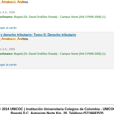
;
Amatucci,
And
rea.
is S.A.; 2006
 préstamo:
Bogotá (Dr. David Ordóñez Rueda) - Campus Norte [344.3 P699 2006] (1).
gar al carrito
y derecho tributario: Tomo II: Derecho tributario
;
Amatucci,
And
rea.
is S.A.; 2005
 préstamo:
Bogotá (Dr. David Ordóñez Rueda) - Campus Norte [344.3 P699 2005] (1).
gar al carrito
© 2014 UNICOC | Institución Universitaria Colegios de Colombia - UNICO
Bogotá D.C. Autopista Norte Km. 20. Teléfono:(571)6683535