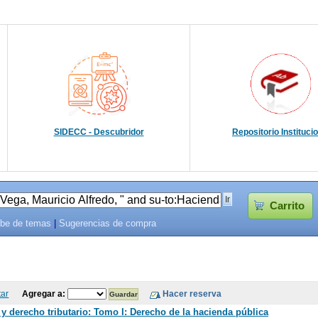
SIDECC - Descubridor
Repositorio Instituci
Carrito
be de temas
|
Sugerencias de compra
tar
Agregar a:
y derecho tributario: Tomo I: Derecho de la hacienda pública