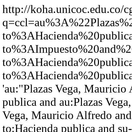
http://koha.unicoc.edu.co/c
q=ccl=au%3A%22Plazas%
to%3AHacienda%20publi
to%3AImpuesto%20and%2
to%3AHacienda%20public
to%3AHacienda%20public
'au:"Plazas Vega, Mauricio 
publica and au:Plazas Vega,
Vega, Mauricio Alfredo and
to:Hacienda publica and su-