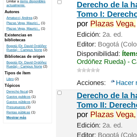
Limitar a
ítems disponibles
Derecho de la h
actualmente.
UNICOC
Autores
Tomo I: Derecho
Amatucci, Andrea
(2)
por
Plazas
Vega,
Plazas Vega, Maurici...
(1)
Plazas Vega, Maurici...
(1)
Edición:
2a. ed.
Existencias en
bibliotecas
Editor:
Bogotá (Colom
Bogotá (Dr. David Ordóñez
Rueda) - Campus Norte
(2)
Disponibilidad:
Ítem
Bibliotecas de origen
Ordóñez Rueda) - C
Bogotá (Dr. David Ordóñez
Rueda) - Campus Norte
(2)
Tipos de ítem
Libro
(2)
Acciones:
Hacer 
Tópicos
Derecho fiscal
(2)
Derecho de la h
Gastos publicos
(1)
Gastos públicos
(1)
Tomo II: Derecho
Presupuesto
(1)
por
Plazas
Vega,
Rentas públicas
(1)
Mostrar más
Edición:
2a. ed.
Editor:
Bogotá (Colom