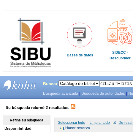
SIDECC -
Bases de datos
Descubridor
Buscar
Búsqueda avanzada
|
Búsqueda de autoridades
|
Nu
SIBU -
SISTEMAS
Su búsqueda retornó 2 resultados.
DE
Refine su búsqueda
Seleccionar todo
Limpiar todo
De-resal
Disponibilidad
BIBLIOTECAS