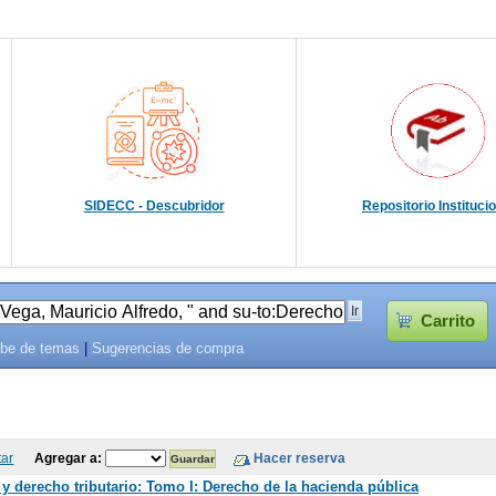
SIDECC - Descubridor
Repositorio Instituci
Carrito
be de temas
|
Sugerencias de compra
tar
Agregar a:
y derecho tributario: Tomo I: Derecho de la hacienda pública