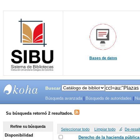
Bases de datos
Buscar
Búsqueda avanzada
|
Búsqueda de autoridades
|
Nu
SIBU -
SISTEMAS
Su búsqueda retornó 2 resultados.
DE
Refine su búsqueda
Seleccionar todo
Limpiar todo
De-resal
Disponibilidad
BIBLIOTECAS
Derecho de la hacienda pública 