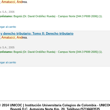
;
Amatucci,
And
rea.
is S.A.; 2006
 préstamo:
Bogotá (Dr. David Ordóñez Rueda) - Campus Norte [344.3 P699 2006] (1).
gar al carrito
y derecho tributario: Tomo II: Derecho tributario
;
Amatucci,
And
rea.
is S.A.; 2005
 préstamo:
Bogotá (Dr. David Ordóñez Rueda) - Campus Norte [344.3 P699 2005] (1).
gar al carrito
© 2014 UNICOC | Institución Universitaria Colegios de Colombia - UNICO
Bogotá D.C. Autopista Norte Km. 20. Teléfono:(571)6683535