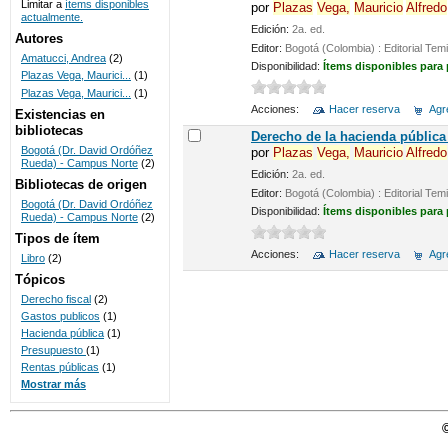
Limitar a
ítems disponibles
por
Plazas
Vega,
Mauricio
Alfredo
actualmente.
UNICOC
Edición:
2a. ed.
Autores
Editor:
Bogotá (Colombia) : Editorial Tem
Amatucci, Andrea
(2)
Disponibilidad:
Ítems disponibles para
Plazas Vega, Maurici...
(1)
Plazas Vega, Maurici...
(1)
Acciones:
Hacer reserva
Agre
Existencias en
bibliotecas
Derecho de la hacienda pública 
Bogotá (Dr. David Ordóñez
por
Plazas
Vega,
Mauricio
Alfredo
Rueda) - Campus Norte
(2)
Edición:
2a. ed.
Bibliotecas de origen
Editor:
Bogotá (Colombia) : Editorial Tem
Bogotá (Dr. David Ordóñez
Disponibilidad:
Ítems disponibles para
Rueda) - Campus Norte
(2)
Tipos de ítem
Acciones:
Hacer reserva
Agre
Libro
(2)
Tópicos
Derecho fiscal
(2)
Gastos publicos
(1)
Hacienda pública
(1)
Presupuesto
(1)
Rentas públicas
(1)
Mostrar más