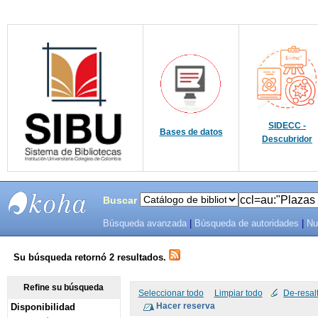
SIDECC -
Bases de datos
Descubridor
Buscar
Búsqueda avanzada
|
Búsqueda de autoridades
|
Nu
SIBU -
SISTEMAS
Su búsqueda retornó 2 resultados.
DE
Refine su búsqueda
Seleccionar todo
Limpiar todo
De-resal
Disponibilidad
BIBLIOTECAS