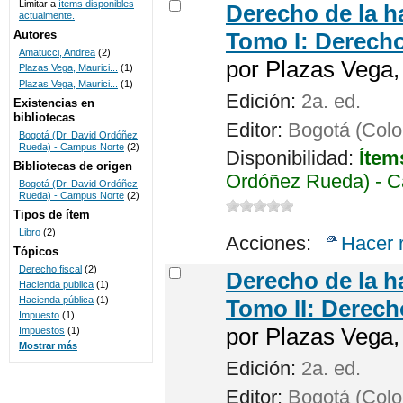
Limitar a
ítems disponibles
Derecho de la h
actualmente.
UNICOC
Autores
Tomo I: Derecho
Amatucci, Andrea
(2)
por
Plazas Vega, 
Plazas Vega, Maurici...
(1)
Plazas Vega, Maurici...
(1)
Edición:
2a. ed.
Existencias en
bibliotecas
Editor:
Bogotá (Colom
Bogotá (Dr. David Ordóñez
Rueda) - Campus Norte
(2)
Disponibilidad:
Ítem
Bibliotecas de origen
Ordóñez Rueda) - C
Bogotá (Dr. David Ordóñez
Rueda) - Campus Norte
(2)
Tipos de ítem
Libro
(2)
Acciones:
Hacer 
Tópicos
Derecho fiscal
(2)
Derecho de la h
Hacienda publica
(1)
Hacienda pública
(1)
Tomo II: Derecho
Impuesto
(1)
por
Plazas Vega, 
Impuestos
(1)
Mostrar más
Edición:
2a. ed.
Editor:
Bogotá (Colom