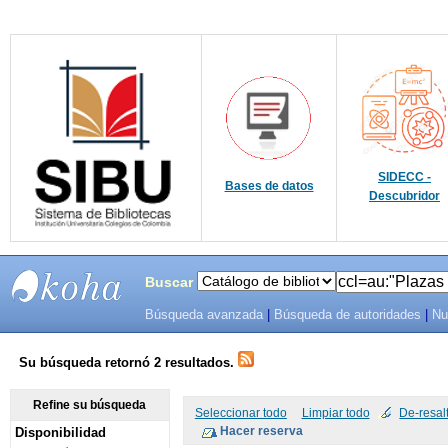
SIDECC -
Bases de datos
Descubridor
Buscar
Búsqueda avanzada
|
Búsqueda de autoridades
|
Nu
SIBU -
SISTEMAS
Su búsqueda retornó 2 resultados.
DE
Refine su búsqueda
Seleccionar todo
Limpiar todo
De-resal
Disponibilidad
BIBLIOTECAS