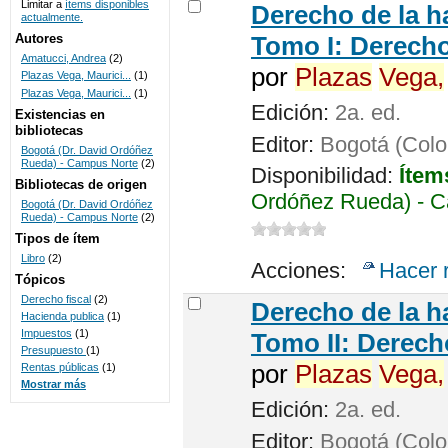
Limitar a
ítems disponibles
Derecho de la h
actualmente.
UNICOC
Autores
Tomo I: Derecho
Amatucci, Andrea
(2)
por
Plazas
Vega,
Plazas Vega, Maurici...
(1)
Plazas Vega, Maurici...
(1)
Edición:
2a. ed.
Existencias en
bibliotecas
Editor:
Bogotá (Colom
Bogotá (Dr. David Ordóñez
Rueda) - Campus Norte
(2)
Disponibilidad:
Ítem
Bibliotecas de origen
Ordóñez Rueda) - C
Bogotá (Dr. David Ordóñez
Rueda) - Campus Norte
(2)
Tipos de ítem
Libro
(2)
Acciones:
Hacer 
Tópicos
Derecho fiscal
(2)
Derecho de la h
Hacienda publica
(1)
Impuestos
(1)
Tomo II: Derecho
Presupuesto
(1)
por
Plazas
Vega,
Rentas públicas
(1)
Mostrar más
Edición:
2a. ed.
Editor:
Bogotá (Colom