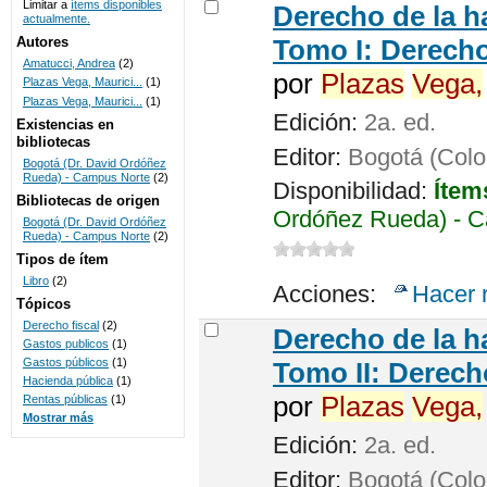
Limitar a
ítems disponibles
Derecho de la h
actualmente.
UNICOC
Autores
Tomo I: Derecho
Amatucci, Andrea
(2)
por
Plazas
Vega,
Plazas Vega, Maurici...
(1)
Plazas Vega, Maurici...
(1)
Edición:
2a. ed.
Existencias en
bibliotecas
Editor:
Bogotá (Colom
Bogotá (Dr. David Ordóñez
Rueda) - Campus Norte
(2)
Disponibilidad:
Ítem
Bibliotecas de origen
Ordóñez Rueda) - C
Bogotá (Dr. David Ordóñez
Rueda) - Campus Norte
(2)
Tipos de ítem
Libro
(2)
Acciones:
Hacer 
Tópicos
Derecho fiscal
(2)
Derecho de la h
Gastos publicos
(1)
Gastos públicos
(1)
Tomo II: Derecho
Hacienda pública
(1)
por
Plazas
Vega,
Rentas públicas
(1)
Mostrar más
Edición:
2a. ed.
Editor:
Bogotá (Colom