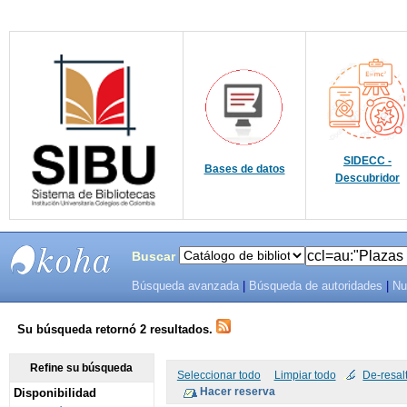
SIDECC -
Bases de datos
Descubridor
Buscar
Búsqueda avanzada
|
Búsqueda de autoridades
|
Nu
SIBU -
SISTEMAS
Su búsqueda retornó 2 resultados.
DE
Refine su búsqueda
Seleccionar todo
Limpiar todo
De-resal
Disponibilidad
BIBLIOTECAS