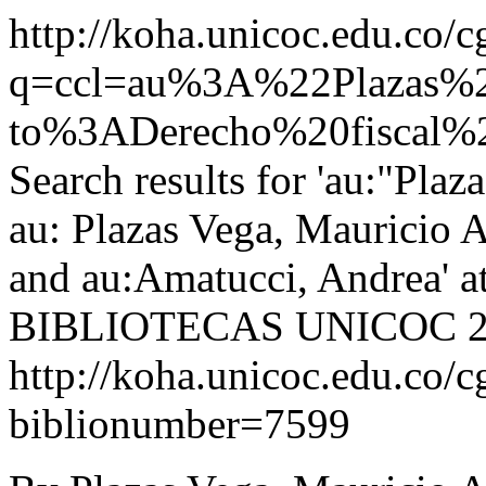
http://koha.unicoc.edu.co/c
q=ccl=au%3A%22Plazas%
to%3ADerecho%20fiscal
Search results for 'au:"Plaz
au: Plazas Vega, Mauricio A
and au:Amatucci, Andrea'
BIBLIOTECAS UNICOC
http://koha.unicoc.edu.co/c
biblionumber=7599