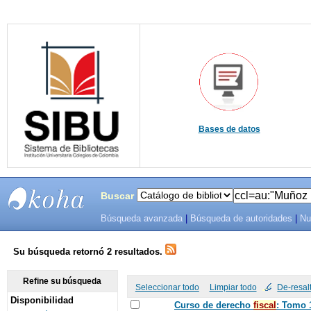
Bases de datos
Buscar
Búsqueda avanzada
|
Búsqueda de autoridades
|
Nu
SIBU -
SISTEMAS
Su búsqueda retornó 2 resultados.
DE
Refine su búsqueda
Seleccionar todo
Limpiar todo
De-resal
Disponibilidad
BIBLIOTECAS
Curso de derecho
fiscal
: Tomo 