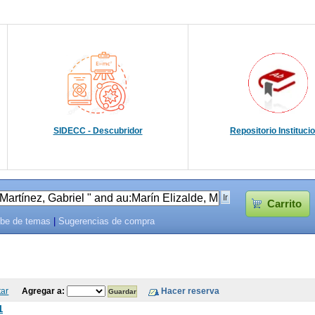
SIDECC - Descubridor
Repositorio Instituci
Carrito
be de temas
|
Sugerencias de compra
tar
Agregar a:
1