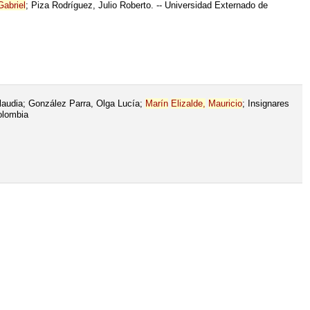
Gabriel
; Piza Rodríguez, Julio Roberto. -- Universidad Externado de
audia; González Parra, Olga Lucía;
Marín
Elizalde,
Mauricio
; Insignares
olombia