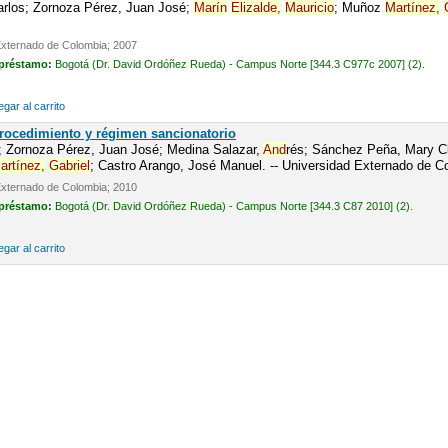
arlos; Zornoza Pérez, Juan José;
Marín
Elizalde,
Mauricio
; Muñoz
Martínez,
Externado de Colombia; 2007
 préstamo:
Bogotá (Dr. David Ordóñez Rueda) - Campus Norte [344.3 C977c 2007] (2).
gar al carrito
Procedimiento y régimen sancionatorio
o; Zornoza Pérez, Juan José; Medina Salazar,
And
rés; Sánchez Peña, Mary Cl
artínez,
Gabriel
; Castro Arango, José Manuel. -- Universidad Externado de C
Externado de Colombia; 2010
 préstamo:
Bogotá (Dr. David Ordóñez Rueda) - Campus Norte [344.3 C87 2010] (2).
gar al carrito