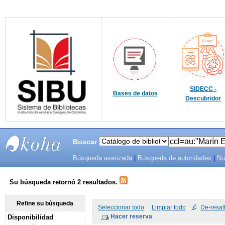
SIDECC -
Bases de datos
Descubridor
Buscar
Búsqueda avanzada
|
Búsqueda de autoridades
|
Nu
SIBU -
SISTEMAS
Su búsqueda retornó 2 resultados.
DE
Refine su búsqueda
Seleccionar todo
Limpiar todo
De-resal
Disponibilidad
BIBLIOTECAS