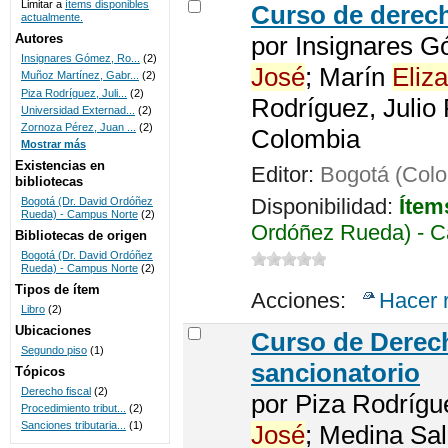
Limitar a
ítems disponibles
Curso de dere
actualmente.
UNICOC
Autores
por
Insignares G
Insignares Gómez, Ro...
(2)
José
; Marín
Eliza
Muñoz Martínez, Gabr...
(2)
Piza Rodríguez, Juli...
(2)
Rodríguez, Julio
Universidad Externad...
(2)
Zornoza Pérez, Juan ...
(2)
Colombia
Mostrar más
Existencias en
Editor:
Bogotá (Colo
bibliotecas
Disponibilidad:
Ítem
Bogotá (Dr. David Ordóñez
Rueda) - Campus Norte
(2)
Ordóñez Rueda) - C
Bibliotecas de origen
Bogotá (Dr. David Ordóñez
Rueda) - Campus Norte
(2)
Tipos de ítem
Acciones:
Hacer 
Libro
(2)
Ubicaciones
Curso de Dere
Segundo piso
(1)
sancionatorio
Tópicos
Derecho fiscal
(2)
por
Piza Rodrígu
Procedimiento tribut...
(2)
Sanciones tributaria...
(1)
José
; Medina Sa