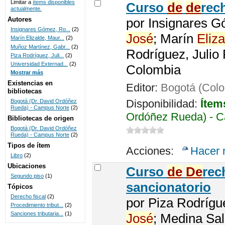
Limitar a
ítems disponibles
Curso
de
de
rec
actualmente.
UNICOC
Autores
por
Insignares G
Insignares Gómez, Ro...
(2)
José
; Marín
Eliza
Marín Elizalde, Maur...
(2)
Muñoz Martínez, Gabr...
(2)
Rodríguez, Julio 
Piza Rodríguez, Juli...
(2)
Universidad Externad...
(2)
Colombia
Mostrar más
Existencias en
Editor:
Bogotá (Col
bibliotecas
Disponibilidad:
Ítem
Bogotá (Dr. David Ordóñez
Rueda) - Campus Norte
(2)
Ordóñez Rueda) - C
Bibliotecas de origen
Bogotá (Dr. David Ordóñez
Rueda) - Campus Norte
(2)
Tipos de ítem
Acciones:
Hacer 
Libro
(2)
Ubicaciones
Curso
de
De
re
Segundo piso
(1)
sancionatorio
Tópicos
Derecho fiscal
(2)
por
Piza Rodrígu
Procedimiento tribut...
(2)
Sanciones tributaria...
(1)
José
; Medina Sa