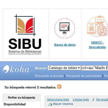
SIDECC -
Bases de datos
Descubridor
Buscar
Búsqueda avanzada
|
Búsqueda de autoridades
|
Nu
SIBU -
SISTEMAS
Su búsqueda retornó 2 resultados.
DE
Refine su búsqueda
Seleccionar todo
Limpiar todo
De-resal
Disponibilidad
BIBLIOTECAS