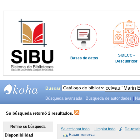
SIDECC -
Bases de datos
Descubridor
Buscar
Búsqueda avanzada
|
Búsqueda de autoridades
|
Nu
SIBU -
SISTEMAS
Su búsqueda retornó 2 resultados.
DE
Refine su búsqueda
Seleccionar todo
Limpiar todo
De-resal
Disponibilidad
BIBLIOTECAS