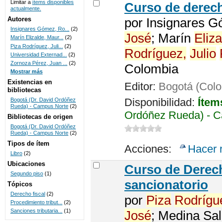
Limitar a
ítems disponibles
Curso de derech
actualmente.
UNICOC
Autores
por
Insignares G
Insignares Gómez, Ro...
(2)
José
; Marín
Eliza
Marín Elizalde, Maur...
(2)
Piza Rodríguez, Juli...
(2)
Rodríguez,
Julio
Universidad Externad...
(2)
Zornoza Pérez, Juan ...
(2)
Colombia
Mostrar más
Existencias en
Editor:
Bogotá (Colo
bibliotecas
Disponibilidad:
Ítem
Bogotá (Dr. David Ordóñez
Rueda) - Campus Norte
(2)
Ordóñez Rueda) - C
Bibliotecas de origen
Bogotá (Dr. David Ordóñez
Rueda) - Campus Norte
(2)
Tipos de ítem
Acciones:
Hacer 
Libro
(2)
Ubicaciones
Curso de Dere
Segundo piso
(1)
sancionatorio
Tópicos
Derecho fiscal
(2)
por
Piza
Rodrígu
Procedimiento tribut...
(2)
Sanciones tributaria...
(1)
José
; Medina Sa