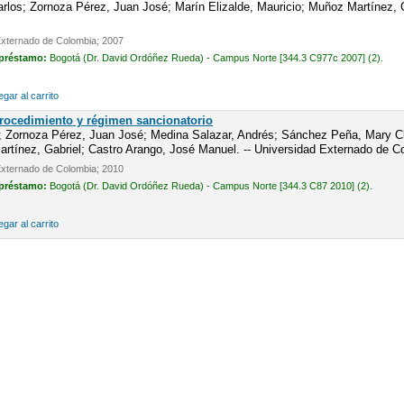
los; Zornoza Pérez, Juan José; Marín Elizalde, Mauricio; Muñoz Martínez, Ga
Externado de Colombia; 2007
 préstamo:
Bogotá (Dr. David Ordóñez Rueda) - Campus Norte [344.3 C977c 2007] (2).
gar al carrito
Procedimiento y régimen sancionatorio
; Zornoza Pérez, Juan José; Medina Salazar, Andrés; Sánchez Peña, Mary Cla
tínez, Gabriel; Castro Arango, José Manuel. -- Universidad Externado de C
Externado de Colombia; 2010
 préstamo:
Bogotá (Dr. David Ordóñez Rueda) - Campus Norte [344.3 C87 2010] (2).
gar al carrito