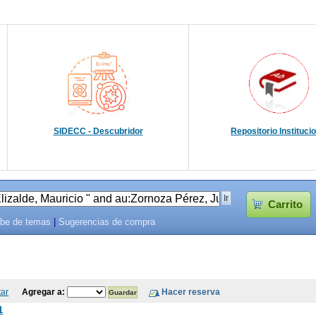
SIDECC - Descubridor
Repositorio Instituci
Carrito
be de temas
|
Sugerencias de compra
tar
Agregar a:
1