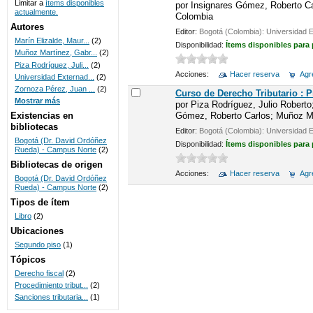
Limitar a
ítems disponibles
por
Insignares Gómez, Roberto Car
actualmente.
Colombia
UNICOC
Autores
Editor:
Bogotá (Colombia): Universidad 
Marín Elizalde, Maur...
(2)
Disponibilidad:
Ítems disponibles para
Muñoz Martínez, Gabr...
(2)
Piza Rodríguez, Juli...
(2)
Acciones:
Hacer reserva
Agre
Universidad Externad...
(2)
Zornoza Pérez, Juan ...
(2)
Curso de Derecho Tributario : 
Mostrar más
por
Piza Rodríguez, Julio Roberto
Gómez, Roberto Carlos; Muñoz Mar
Existencias en
bibliotecas
Editor:
Bogotá (Colombia): Universidad 
Bogotá (Dr. David Ordóñez
Disponibilidad:
Ítems disponibles para
Rueda) - Campus Norte
(2)
Bibliotecas de origen
Acciones:
Hacer reserva
Agre
Bogotá (Dr. David Ordóñez
Rueda) - Campus Norte
(2)
Tipos de ítem
Libro
(2)
Ubicaciones
Segundo piso
(1)
Tópicos
Derecho fiscal
(2)
Procedimiento tribut...
(2)
Sanciones tributaria...
(1)