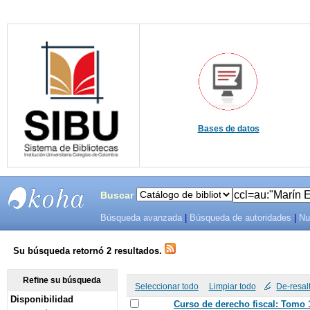
Bases de datos
Buscar
Búsqueda avanzada
|
Búsqueda de autoridades
|
Nu
SIBU -
SISTEMAS
Su búsqueda retornó 2 resultados.
DE
Refine su búsqueda
Seleccionar todo
Limpiar todo
De-resal
Disponibilidad
BIBLIOTECAS
Curso de derecho fiscal: Tomo 