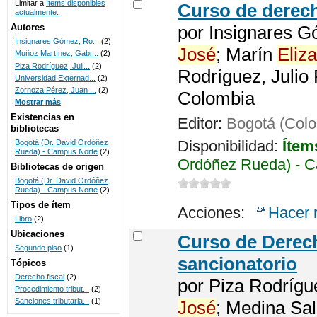
Limitar a
ítems disponibles
Curso de derech
actualmente.
UNICOC
Autores
por
Insignares G
Insignares Gómez, Ro...
(2)
José
; Marín
Eliza
Muñoz Martínez, Gabr...
(2)
Piza Rodríguez, Juli...
(2)
Rodríguez, Julio
Universidad Externad...
(2)
Zornoza Pérez, Juan ...
(2)
Colombia
Mostrar más
Existencias en
Editor:
Bogotá (Colo
bibliotecas
Disponibilidad:
Ítem
Bogotá (Dr. David Ordóñez
Rueda) - Campus Norte
(2)
Ordóñez Rueda) - C
Bibliotecas de origen
Bogotá (Dr. David Ordóñez
Rueda) - Campus Norte
(2)
Tipos de ítem
Acciones:
Hacer 
Libro
(2)
Ubicaciones
Curso de Dere
Segundo piso
(1)
sancionatorio
Tópicos
Derecho fiscal
(2)
por
Piza Rodrígu
Procedimiento tribut...
(2)
Sanciones tributaria...
(1)
José
; Medina Sa