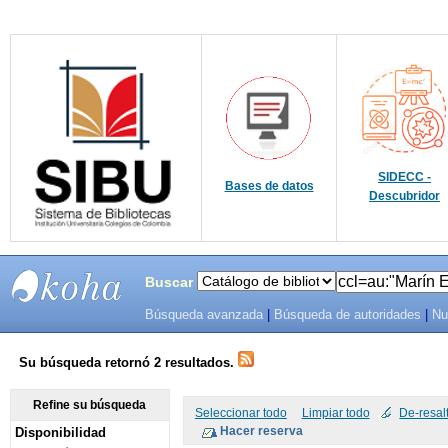
SIDECC -
Bases de datos
Descubridor
Buscar
Búsqueda avanzada
|
Búsqueda de autoridades
|
Nu
SIBU -
SISTEMAS
Su búsqueda retornó 2 resultados.
DE
Refine su búsqueda
Seleccionar todo
Limpiar todo
De-resal
Disponibilidad
BIBLIOTECAS