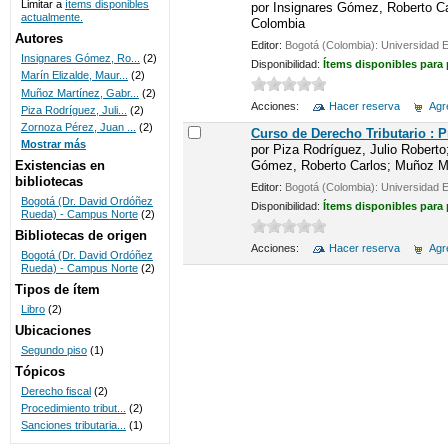
Limitar a
ítems disponibles
por
Insignares Gómez, Roberto C
actualmente.
Colombia
UNICOC
Autores
Editor:
Bogotá (Colombia): Universidad 
Insignares Gómez, Ro...
(2)
Disponibilidad:
Ítems disponibles para
Marín Elizalde, Maur...
(2)
Muñoz Martínez, Gabr...
(2)
Acciones:
Hacer reserva
Agre
Piza Rodríguez, Juli...
(2)
Zornoza Pérez, Juan ...
(2)
Curso de Derecho Tributario : 
Mostrar más
por
Piza Rodríguez, Julio Roberto
Gómez, Roberto Carlos; Muñoz Ma
Existencias en
bibliotecas
Editor:
Bogotá (Colombia): Universidad 
Bogotá (Dr. David Ordóñez
Disponibilidad:
Ítems disponibles para
Rueda) - Campus Norte
(2)
Bibliotecas de origen
Acciones:
Hacer reserva
Agre
Bogotá (Dr. David Ordóñez
Rueda) - Campus Norte
(2)
Tipos de ítem
Libro
(2)
Ubicaciones
Segundo piso
(1)
Tópicos
Derecho fiscal
(2)
Procedimiento tribut...
(2)
Sanciones tributaria...
(1)