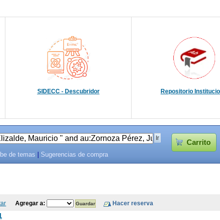
SIDECC - Descubridor
Repositorio Instituci
Carrito
be de temas
|
Sugerencias de compra
tar
Agregar a:
1