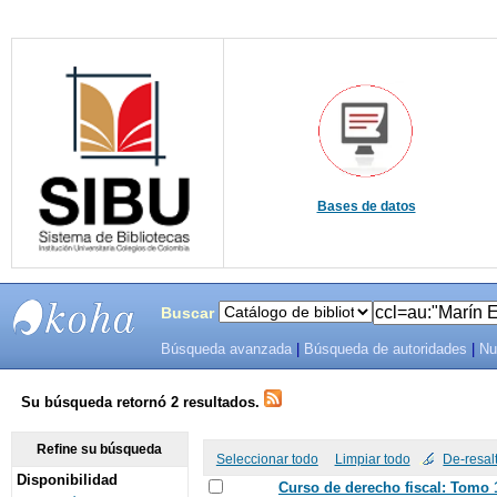
Bases de datos
Buscar
Búsqueda avanzada
|
Búsqueda de autoridades
|
Nu
SIBU -
SISTEMAS
Su búsqueda retornó 2 resultados.
DE
Refine su búsqueda
Seleccionar todo
Limpiar todo
De-resal
Disponibilidad
BIBLIOTECAS
Curso de derecho fiscal: Tomo 