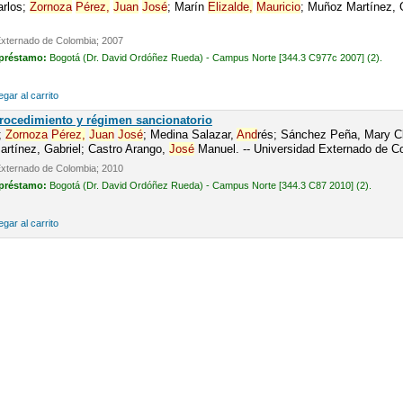
arlos;
Zornoza
Pérez,
Juan
José
; Marín
Elizalde,
Mauricio
; Muñoz Martínez, G
Externado de Colombia; 2007
 préstamo:
Bogotá (Dr. David Ordóñez Rueda) - Campus Norte [344.3 C977c 2007] (2).
gar al carrito
Procedimiento y régimen sancionatorio
;
Zornoza
Pérez,
Juan
José
; Medina Salazar,
And
rés; Sánchez Peña, Mary Cl
rtínez, Gabriel; Castro Arango,
José
Manuel. -- Universidad Externado de C
Externado de Colombia; 2010
 préstamo:
Bogotá (Dr. David Ordóñez Rueda) - Campus Norte [344.3 C87 2010] (2).
gar al carrito