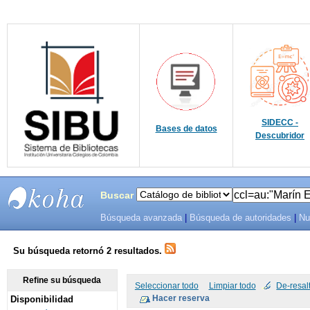
SIDECC -
Bases de datos
Descubridor
Buscar
Búsqueda avanzada
|
Búsqueda de autoridades
|
Nu
SIBU -
SISTEMAS
Su búsqueda retornó 2 resultados.
DE
Refine su búsqueda
Seleccionar todo
Limpiar todo
De-resal
Disponibilidad
BIBLIOTECAS