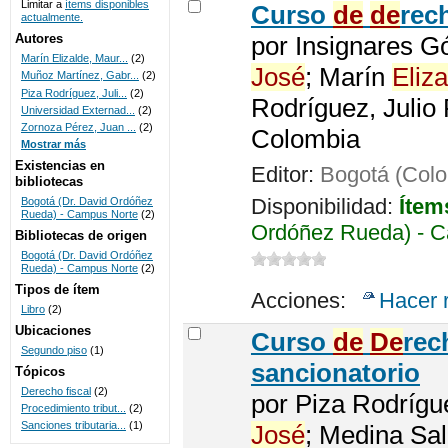
Limitar a
ítems disponibles
Curso
de
de
rec
actualmente.
UNICOC
Autores
por
Insignares G
Marín Elizalde, Maur...
(2)
José
; Marín
Eliza
Muñoz Martínez, Gabr...
(2)
Piza Rodríguez, Juli...
(2)
Rodríguez, Julio 
Universidad Externad...
(2)
Zornoza Pérez, Juan ...
(2)
Colombia
Mostrar más
Existencias en
Editor:
Bogotá (Col
bibliotecas
Disponibilidad:
Ítem
Bogotá (Dr. David Ordóñez
Rueda) - Campus Norte
(2)
Ordóñez Rueda) - C
Bibliotecas de origen
Bogotá (Dr. David Ordóñez
Rueda) - Campus Norte
(2)
Tipos de ítem
Acciones:
Hacer 
Libro
(2)
Ubicaciones
Curso
de
De
re
Segundo piso
(1)
sancionatorio
Tópicos
Derecho fiscal
(2)
por
Piza Rodrígu
Procedimiento tribut...
(2)
Sanciones tributaria...
(1)
José
; Medina Sa