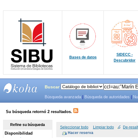
SIDECC -
Bases de datos
Descubridor
Buscar
Búsqueda avanzada
|
Búsqueda de autoridades
|
Nu
SIBU -
SISTEMAS
Su búsqueda retornó 2 resultados.
DE
Refine su búsqueda
Seleccionar todo
Limpiar todo
De-resal
Disponibilidad
BIBLIOTECAS