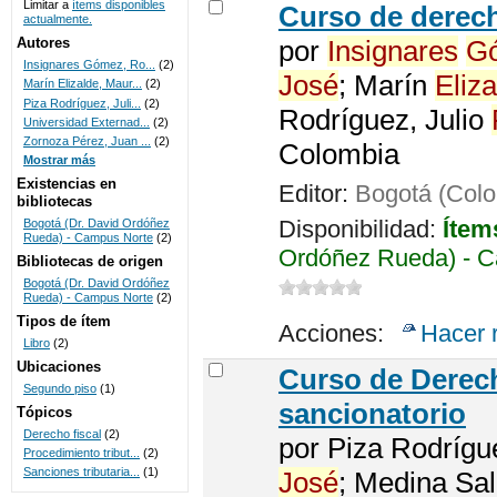
Limitar a
ítems disponibles
Curso de derech
actualmente.
UNICOC
Autores
por
Insignares
G
Insignares Gómez, Ro...
(2)
José
; Marín
Eliza
Marín Elizalde, Maur...
(2)
Piza Rodríguez, Juli...
(2)
Rodríguez, Julio
Universidad Externad...
(2)
Zornoza Pérez, Juan ...
(2)
Colombia
Mostrar más
Existencias en
Editor:
Bogotá (Colo
bibliotecas
Disponibilidad:
Ítem
Bogotá (Dr. David Ordóñez
Rueda) - Campus Norte
(2)
Ordóñez Rueda) - C
Bibliotecas de origen
Bogotá (Dr. David Ordóñez
Rueda) - Campus Norte
(2)
Tipos de ítem
Acciones:
Hacer 
Libro
(2)
Ubicaciones
Curso de Dere
Segundo piso
(1)
sancionatorio
Tópicos
Derecho fiscal
(2)
por
Piza Rodrígu
Procedimiento tribut...
(2)
Sanciones tributaria...
(1)
José
; Medina Sa