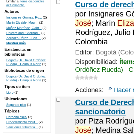
Limitar a
ítems disponibles
Curso de dere
actualmente.
UNICOC
Autores
por
Insignares G
Insignares Gómez, Ro...
(2)
José
; Marín
Eliza
Marín Elizalde, Maur...
(2)
Muñoz Martínez, Gabr...
(2)
Rodríguez, Julio
Universidad Externad...
(2)
Zornoza Pérez, Juan ...
(2)
Colombia
Mostrar más
Existencias en
Editor:
Bogotá (Colo
bibliotecas
Disponibilidad:
Ítem
Bogotá (Dr. David Ordóñez
Rueda) - Campus Norte
(2)
Ordóñez Rueda) - C
Bibliotecas de origen
Bogotá (Dr. David Ordóñez
Rueda) - Campus Norte
(2)
Tipos de ítem
Acciones:
Hacer 
Libro
(2)
Ubicaciones
Curso de Derech
Segundo piso
(1)
sancionatorio
Tópicos
Derecho fiscal
(2)
por
Piza Rodrígu
Procedimiento tribut...
(2)
Sanciones tributaria...
(1)
José
; Medina Sa