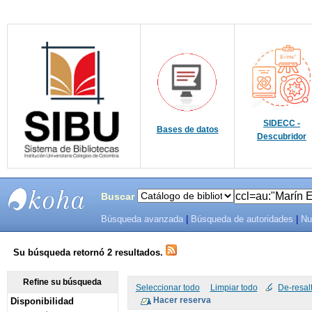
SIDECC -
Bases de datos
Descubridor
Buscar
Búsqueda avanzada
|
Búsqueda de autoridades
|
Nu
SIBU -
SISTEMAS
Su búsqueda retornó 2 resultados.
DE
Refine su búsqueda
Seleccionar todo
Limpiar todo
De-resal
Disponibilidad
BIBLIOTECAS