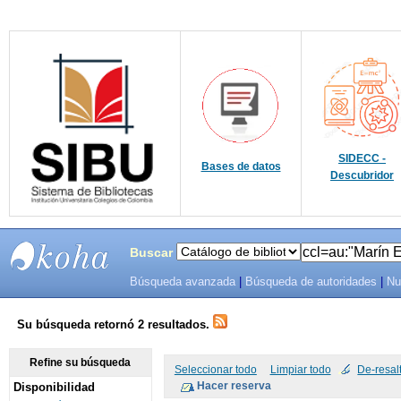
SIDECC -
Bases de datos
Descubridor
Buscar
Búsqueda avanzada
|
Búsqueda de autoridades
|
Nu
SIBU -
SISTEMAS
Su búsqueda retornó 2 resultados.
DE
Refine su búsqueda
Seleccionar todo
Limpiar todo
De-resal
Disponibilidad
BIBLIOTECAS