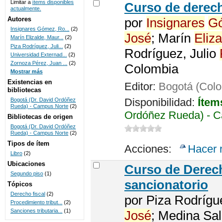
Limitar a
ítems disponibles
Curso de dere
actualmente.
UNICOC
Autores
por
Insignares
G
Insignares Gómez, Ro...
(2)
José
; Marín
Eliza
Marín Elizalde, Maur...
(2)
Piza Rodríguez, Juli...
(2)
Rodríguez, Julio
Universidad Externad...
(2)
Zornoza Pérez, Juan ...
(2)
Colombia
Mostrar más
Existencias en
Editor:
Bogotá (Colo
bibliotecas
Disponibilidad:
Ítem
Bogotá (Dr. David Ordóñez
Rueda) - Campus Norte
(2)
Ordóñez Rueda) - C
Bibliotecas de origen
Bogotá (Dr. David Ordóñez
Rueda) - Campus Norte
(2)
Tipos de ítem
Acciones:
Hacer 
Libro
(2)
Ubicaciones
Curso de Derech
Segundo piso
(1)
sancionatorio
Tópicos
Derecho fiscal
(2)
por
Piza Rodrígu
Procedimiento tribut...
(2)
Sanciones tributaria...
(1)
José
; Medina Sa