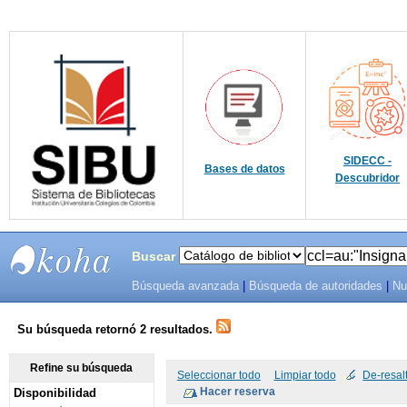
SIDECC -
Bases de datos
Descubridor
Buscar
Búsqueda avanzada
|
Búsqueda de autoridades
|
Nu
SIBU -
SISTEMAS
Su búsqueda retornó 2 resultados.
DE
Refine su búsqueda
Seleccionar todo
Limpiar todo
De-resal
Disponibilidad
BIBLIOTECAS