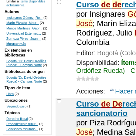
Limitar a
ítems disponibles
Curso
de
de
rec
actualmente.
UNICOC
Autores
por
Insignares
G
Insignares Gómez, Ro...
(2)
José
; Marín Eliza
Marín Elizalde, Maur...
(2)
Muñoz Martínez, Gabr...
(2)
Rodríguez, Julio
Universidad Externad...
(2)
Zornoza Pérez, Juan ...
(2)
Colombia
Mostrar más
Existencias en
Editor:
Bogotá (Col
bibliotecas
Disponibilidad:
Ítem
Bogotá (Dr. David Ordóñez
Rueda) - Campus Norte
(2)
Ordóñez Rueda) - C
Bibliotecas de origen
Bogotá (Dr. David Ordóñez
Rueda) - Campus Norte
(2)
Tipos de ítem
Acciones:
Hacer 
Libro
(2)
Ubicaciones
Curso
de
De
re
Segundo piso
(1)
sancionatorio
Tópicos
Derecho fiscal
(2)
por
Piza Rodrígu
Procedimiento tribut...
(2)
Sanciones tributaria...
(1)
José
; Medina Sa