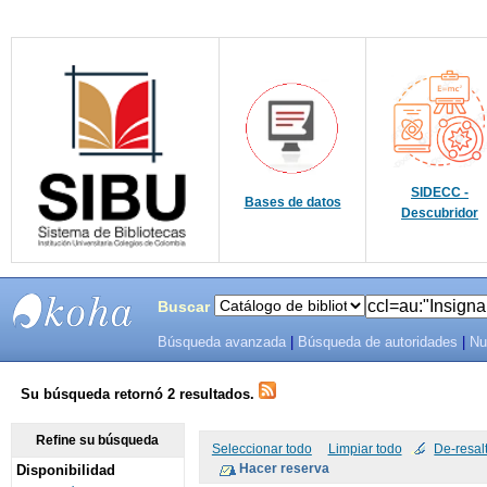
SIDECC -
Bases de datos
Descubridor
Buscar
Búsqueda avanzada
|
Búsqueda de autoridades
|
Nu
SIBU -
SISTEMAS
Su búsqueda retornó 2 resultados.
DE
Refine su búsqueda
Seleccionar todo
Limpiar todo
De-resal
Disponibilidad
BIBLIOTECAS