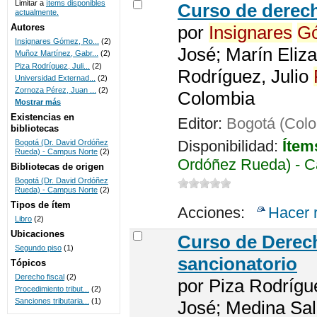
Limitar a
ítems disponibles
Curso de derech
actualmente.
UNICOC
Autores
por
Insignares
G
Insignares Gómez, Ro...
(2)
José; Marín Eliza
Muñoz Martínez, Gabr...
(2)
Piza Rodríguez, Juli...
(2)
Rodríguez, Julio
Universidad Externad...
(2)
Zornoza Pérez, Juan ...
(2)
Colombia
Mostrar más
Existencias en
Editor:
Bogotá (Colo
bibliotecas
Disponibilidad:
Ítem
Bogotá (Dr. David Ordóñez
Rueda) - Campus Norte
(2)
Ordóñez Rueda) - C
Bibliotecas de origen
Bogotá (Dr. David Ordóñez
Rueda) - Campus Norte
(2)
Tipos de ítem
Acciones:
Hacer 
Libro
(2)
Ubicaciones
Curso de Dere
Segundo piso
(1)
sancionatorio
Tópicos
Derecho fiscal
(2)
por
Piza Rodrígu
Procedimiento tribut...
(2)
Sanciones tributaria...
(1)
José; Medina Sal