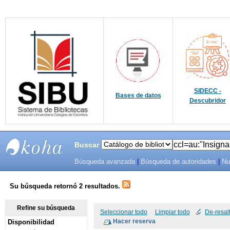
SIDECC -
Bases de datos
Descubridor
Buscar
Búsqueda avanzada
|
Búsqueda de autoridades
|
Nu
SIBU -
SISTEMAS
Su búsqueda retornó 2 resultados.
DE
Refine su búsqueda
Seleccionar todo
Limpiar todo
De-resal
Disponibilidad
BIBLIOTECAS