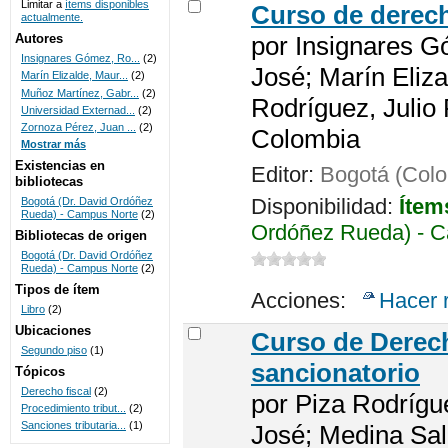
Limitar a
ítems disponibles
Curso de derech
actualmente.
UNICOC
Autores
por
Insignares G
Insignares Gómez, Ro...
(2)
José; Marín Eliza
Marín Elizalde, Maur...
(2)
Muñoz Martínez, Gabr...
(2)
Rodríguez, Julio
Universidad Externad...
(2)
Zornoza Pérez, Juan ...
(2)
Colombia
Mostrar más
Existencias en
Editor:
Bogotá (Colo
bibliotecas
Disponibilidad:
Ítem
Bogotá (Dr. David Ordóñez
Rueda) - Campus Norte
(2)
Ordóñez Rueda) - C
Bibliotecas de origen
Bogotá (Dr. David Ordóñez
Rueda) - Campus Norte
(2)
Tipos de ítem
Acciones:
Hacer 
Libro
(2)
Ubicaciones
Curso de Derech
Segundo piso
(1)
sancionatorio
Tópicos
Derecho fiscal
(2)
por
Piza Rodrígu
Procedimiento tribut...
(2)
Sanciones tributaria...
(1)
José; Medina Sal