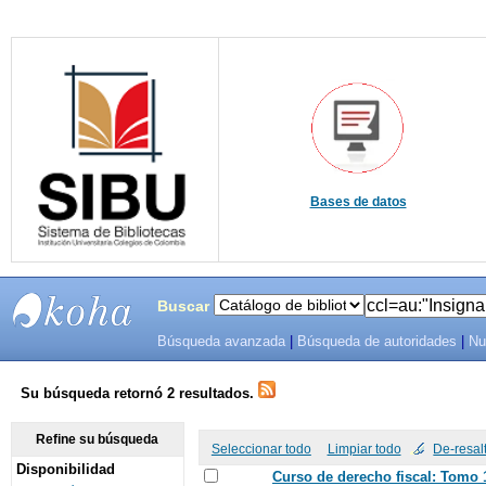
Bases de datos
Buscar
Búsqueda avanzada
|
Búsqueda de autoridades
|
Nu
SIBU -
SISTEMAS
Su búsqueda retornó 2 resultados.
DE
Refine su búsqueda
Seleccionar todo
Limpiar todo
De-resal
Disponibilidad
BIBLIOTECAS
Curso de derecho fiscal: Tomo 