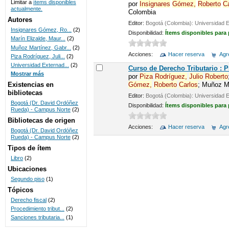
Limitar a
ítems disponibles
por
Insignares
Gómez,
Roberto
C
actualmente.
Colombia
UNICOC
Autores
Editor:
Bogotá (Colombia): Universidad 
Insignares Gómez, Ro...
(2)
Disponibilidad:
Ítems disponibles para
Marín Elizalde, Maur...
(2)
Muñoz Martínez, Gabr...
(2)
Acciones:
Hacer reserva
Agre
Piza Rodríguez, Juli...
(2)
Universidad Externad...
(2)
Curso de Derecho Tributario : 
Mostrar más
por
Piza
Rodríguez,
Julio
Roberto
Gómez,
Roberto
Carlos
; Muñoz Ma
Existencias en
bibliotecas
Editor:
Bogotá (Colombia): Universidad 
Bogotá (Dr. David Ordóñez
Disponibilidad:
Ítems disponibles para
Rueda) - Campus Norte
(2)
Bibliotecas de origen
Acciones:
Hacer reserva
Agre
Bogotá (Dr. David Ordóñez
Rueda) - Campus Norte
(2)
Tipos de ítem
Libro
(2)
Ubicaciones
Segundo piso
(1)
Tópicos
Derecho fiscal
(2)
Procedimiento tribut...
(2)
Sanciones tributaria...
(1)