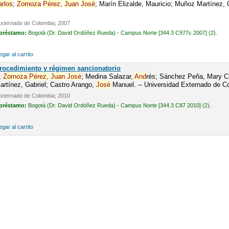
arlos
;
Zornoza
Pérez,
Juan
José
; Marín Elizalde, Mauricio; Muñoz Martínez, 
Externado de Colombia; 2007
 préstamo:
Bogotá (Dr. David Ordóñez Rueda) - Campus Norte [344.3 C977c 2007] (2).
gar al carrito
Procedimiento y régimen sancionatorio
;
Zornoza
Pérez,
Juan
José
; Medina Salazar,
And
rés; Sánchez Peña, Mary Cl
rtínez, Gabriel; Castro Arango,
José
Manuel. -- Universidad Externado de C
Externado de Colombia; 2010
 préstamo:
Bogotá (Dr. David Ordóñez Rueda) - Campus Norte [344.3 C87 2010] (2).
gar al carrito