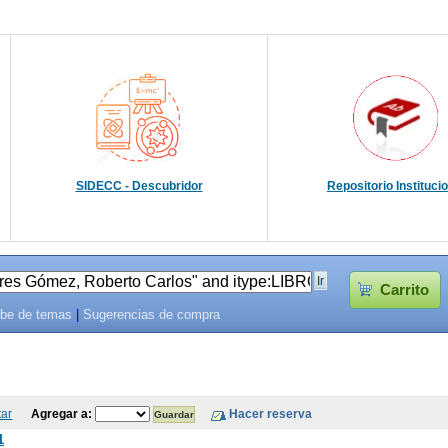
SIDECC - Descubridor
Repositorio Instituci
Carrito
be de temas
|
Sugerencias de compra
tar
Agregar a:
1