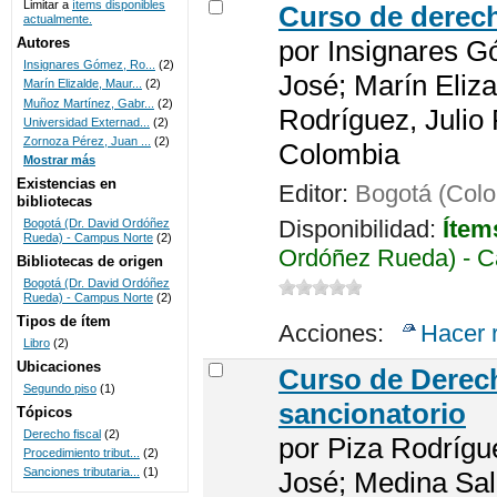
Limitar a
ítems disponibles
Curso de derech
actualmente.
UNICOC
Autores
por
Insignares G
Insignares Gómez, Ro...
(2)
José; Marín Eliza
Marín Elizalde, Maur...
(2)
Muñoz Martínez, Gabr...
(2)
Rodríguez, Julio
Universidad Externad...
(2)
Zornoza Pérez, Juan ...
(2)
Colombia
Mostrar más
Existencias en
Editor:
Bogotá (Colo
bibliotecas
Disponibilidad:
Ítem
Bogotá (Dr. David Ordóñez
Rueda) - Campus Norte
(2)
Ordóñez Rueda) - C
Bibliotecas de origen
Bogotá (Dr. David Ordóñez
Rueda) - Campus Norte
(2)
Tipos de ítem
Acciones:
Hacer 
Libro
(2)
Ubicaciones
Curso de Derech
Segundo piso
(1)
sancionatorio
Tópicos
Derecho fiscal
(2)
por
Piza Rodrígu
Procedimiento tribut...
(2)
Sanciones tributaria...
(1)
José; Medina Sal