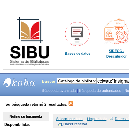
SIDECC -
Bases de datos
Descubridor
Buscar
Búsqueda avanzada
|
Búsqueda de autoridades
|
Nu
SIBU -
SISTEMAS
Su búsqueda retornó 2 resultados.
DE
Refine su búsqueda
Seleccionar todo
Limpiar todo
De-resal
Disponibilidad
BIBLIOTECAS