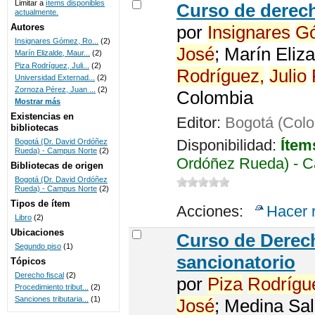
Limitar a
ítems disponibles
Curso de dere
actualmente.
UNICOC
Autores
por
Insignares
G
Insignares Gómez, Ro...
(2)
José
; Marín Eliz
Marín Elizalde, Maur...
(2)
Piza Rodríguez, Juli...
(2)
Rodríguez,
Julio
Universidad Externad...
(2)
Zornoza Pérez, Juan ...
(2)
Colombia
Mostrar más
Existencias en
Editor:
Bogotá (Colo
bibliotecas
Disponibilidad:
Ítem
Bogotá (Dr. David Ordóñez
Rueda) - Campus Norte
(2)
Ordóñez Rueda) - C
Bibliotecas de origen
Bogotá (Dr. David Ordóñez
Rueda) - Campus Norte
(2)
Tipos de ítem
Acciones:
Hacer 
Libro
(2)
Ubicaciones
Curso de Dere
Segundo piso
(1)
sancionatorio
Tópicos
Derecho fiscal
(2)
por
Piza
Rodrígu
Procedimiento tribut...
(2)
Sanciones tributaria...
(1)
José
; Medina Sa