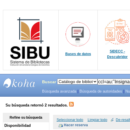
SIDECC -
Bases de datos
Descubridor
Buscar
Búsqueda avanzada
|
Búsqueda de autoridades
|
Nu
SIBU -
SISTEMAS
Su búsqueda retornó 2 resultados.
DE
Refine su búsqueda
Seleccionar todo
Limpiar todo
De-resal
Disponibilidad
BIBLIOTECAS