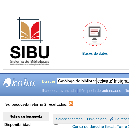
Bases de datos
Buscar
Búsqueda avanzada
|
Búsqueda de autoridades
|
Nu
SIBU -
SISTEMAS
Su búsqueda retornó 2 resultados.
DE
Refine su búsqueda
Seleccionar todo
Limpiar todo
De-resal
Disponibilidad
BIBLIOTECAS
Curso de derecho fiscal: Tomo 