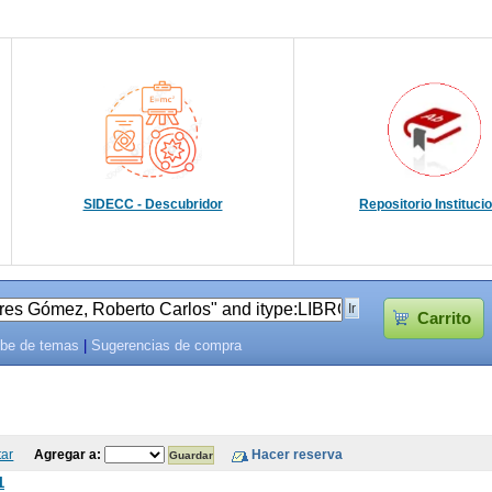
SIDECC - Descubridor
Repositorio Instituci
Carrito
be de temas
|
Sugerencias de compra
tar
Agregar a:
1