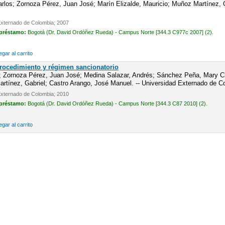
los; Zornoza Pérez, Juan José; Marín Elizalde, Mauricio; Muñoz Martínez, Ga
Externado de Colombia; 2007
 préstamo:
Bogotá (Dr. David Ordóñez Rueda) - Campus Norte [344.3 C977c 2007] (2).
gar al carrito
Procedimiento y régimen sancionatorio
; Zornoza Pérez, Juan José; Medina Salazar, Andrés; Sánchez Peña, Mary Cla
tínez, Gabriel; Castro Arango, José Manuel. -- Universidad Externado de C
Externado de Colombia; 2010
 préstamo:
Bogotá (Dr. David Ordóñez Rueda) - Campus Norte [344.3 C87 2010] (2).
gar al carrito