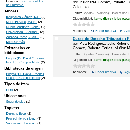
Limitar a
ítems disponibles
por
Insignares Gómez, Roberto Car
actualmente.
Colombia
UNICOC
Autores
Editor:
Bogotá (Colombia): Universidad 
Insignares Gómez, Ro...
(2)
Disponibilidad:
Ítems disponibles para
Marín Elizalde, Maur...
(2)
Muñoz Martínez, Gabr...
(2)
Acciones:
Hacer reserva
Agre
Universidad Externad...
(2)
Zornoza Pérez, Juan ...
(2)
Curso de Derecho Tributario : 
Mostrar más
por
Piza Rodríguez, Julio Roberto
Gómez, Roberto Carlos; Muñoz Mar
Existencias en
bibliotecas
Editor:
Bogotá (Colombia): Universidad 
Bogotá (Dr. David Ordóñez
Disponibilidad:
Ítems disponibles para
Rueda) - Campus Norte
(2)
Bibliotecas de origen
Acciones:
Hacer reserva
Agre
Bogotá (Dr. David Ordóñez
Rueda) - Campus Norte
(2)
Tipos de ítem
Libro
(2)
Ubicaciones
Segundo piso
(1)
Tópicos
Derecho fiscal
(2)
Procedimiento tribut...
(2)
Sanciones tributaria...
(1)