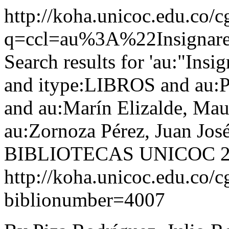
http://koha.unicoc.edu.co/c
q=ccl=au%3A%22Insign
Search results for 'au:"Ins
and itype:LIBROS and au:Pi
and au:Marín Elizalde, Ma
au:Zornoza Pérez, Juan Jo
BIBLIOTECAS UNICOC
http://koha.unicoc.edu.co/c
biblionumber=4007