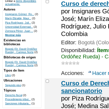
Limitar a
ítems disponibles
Curso de derech
actualmente.
UNICOC
Autores
por
Insignares G
Insignares Gómez, Ro...
(2)
José; Marín Eliza
Marín Elizalde, Maur...
(2)
Piza Rodríguez, Juli...
(2)
Rodríguez, Julio
Universidad Externad...
(2)
Zornoza Pérez, Juan ...
(2)
Colombia
Mostrar más
Existencias en
Editor:
Bogotá (Colo
bibliotecas
Disponibilidad:
Ítem
Bogotá (Dr. David Ordóñez
Rueda) - Campus Norte
(2)
Ordóñez Rueda) - C
Bibliotecas de origen
Bogotá (Dr. David Ordóñez
Rueda) - Campus Norte
(2)
Tipos de ítem
Acciones:
Hacer 
Libro
(2)
Ubicaciones
Curso de Derech
Segundo piso
(1)
sancionatorio
Tópicos
Derecho fiscal
(2)
por
Piza Rodrígu
Procedimiento tribut...
(2)
Sanciones tributaria...
(1)
José; Medina Sal