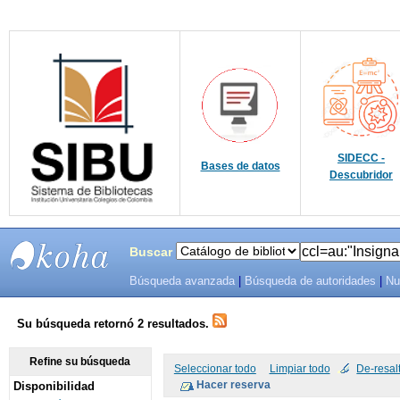
SIDECC -
Bases de datos
Descubridor
Buscar
Búsqueda avanzada
|
Búsqueda de autoridades
|
Nu
SIBU -
SISTEMAS
Su búsqueda retornó 2 resultados.
DE
Refine su búsqueda
Seleccionar todo
Limpiar todo
De-resal
Disponibilidad
BIBLIOTECAS